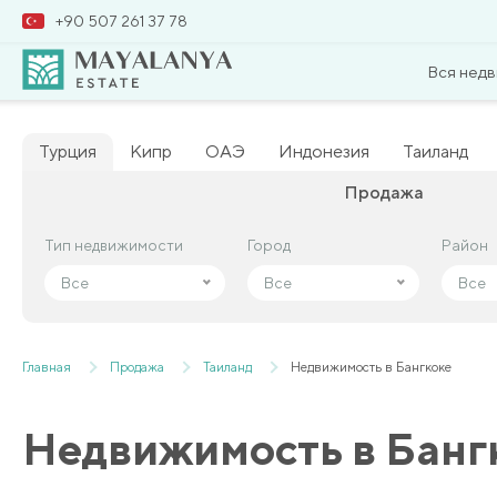
+90 507 261 37 78
Вся нед
Турция
Кипр
ОАЭ
Индонезия
Таиланд
Продажа
Тип недвижимости
Тип недвижимости
Город
Город
Район
Район
Все
Все
Все
Все
Все
Все
Главная
Продажа
Таиланд
Недвижимость в Бангкоке
Недвижимость в Банг