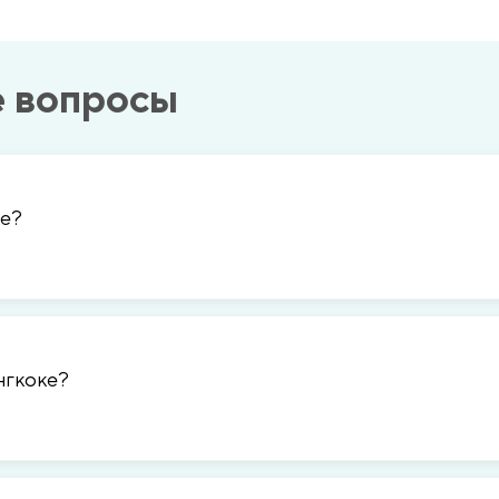
е вопросы
ке?
нгкоке?