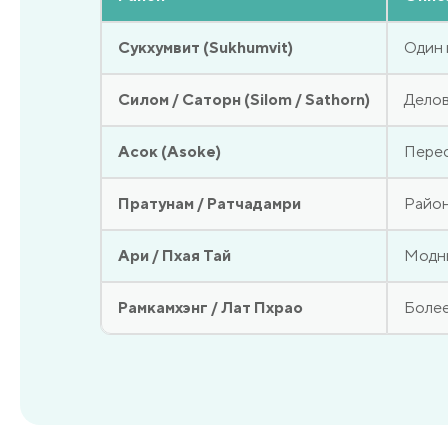
Сукхумвит (Sukhumvit)
Один 
Силом / Саторн (Silom / Sathorn)
Делов
Асок (Asoke)
Перес
Пратунам / Ратчадамри
Район
Ари / Пхая Тай
Модны
Рамкамхэнг / Лат Пхрао
Более