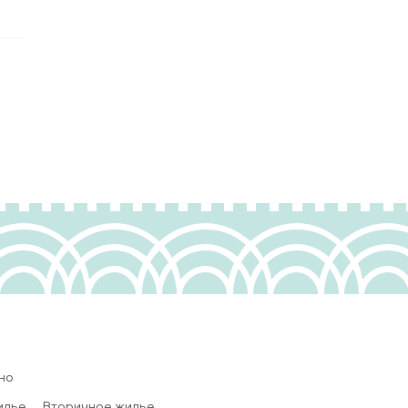
но
илье
Вторичное жилье