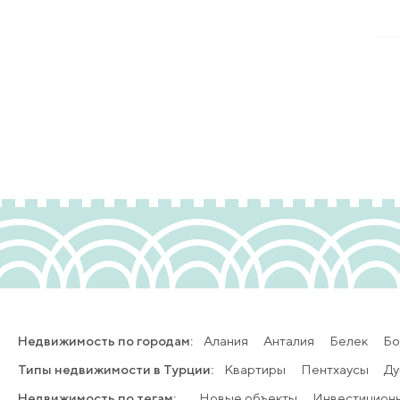
Недвижимость по городам:
Алания
Анталия
Белек
Бо
Типы недвижимости в Турции:
Квартиры
Пентхаусы
Ду
Недвижимость по тегам:
Новые объекты
Инвестицион