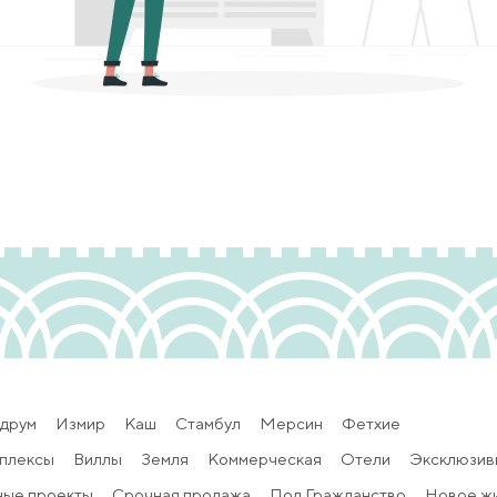
друм
Измир
Каш
Стамбул
Мерсин
Фетхие
плексы
Виллы
Земля
Коммерческая
Отели
Эксклюзив
ные проекты
Срочная продажа
Под Гражданство
Новое ж