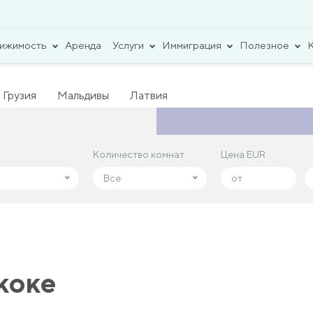
вижимость
Аренда
Услуги
Иммиграция
Полезное
Грузия
Мальдивы
Латвия
Количество комнат
Количество комнат
Цена EUR
Цена EUR
Все
Все
коке