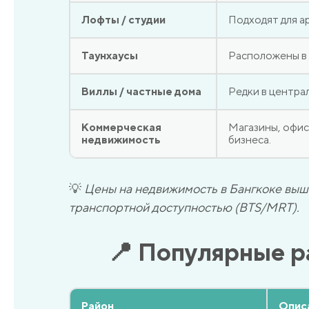
Лофты / студии
Подходят для а
Таунхаусы
Расположены в 
Виллы / частные дома
Редки в центра
Коммерческая
Магазины, офисы
недвижимость
бизнеса.
💡
Цены на недвижимость в Бангкоке выше
транспортной доступностью (BTS/MRT).
📍 Популярные р
Район
Опис