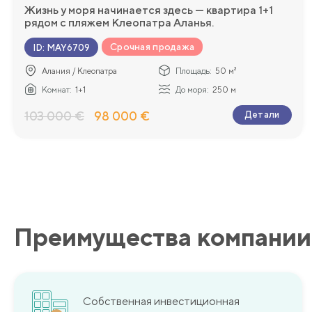
Жизнь у моря начинается здесь — квартира 1+1
рядом с пляжем Клеопатра Аланья.
Срочная продажа
ID
:
MAY6709
Алания / Клеопатра
Площадь:
50 м²
Комнат:
1+1
До моря:
250 м
103 000 €
98 000 €
Детали
Преимущества компании
Собственная инвестиционная