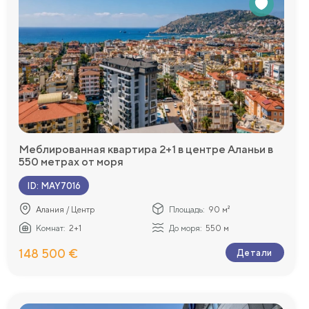
Меблированная квартира 2+1 в центре Аланьи в
550 метрах от моря
ID
:
MAY7016
Алания / Центр
Площадь:
90 м²
Комнат:
2+1
До моря:
550 м
148 500 €
Детали