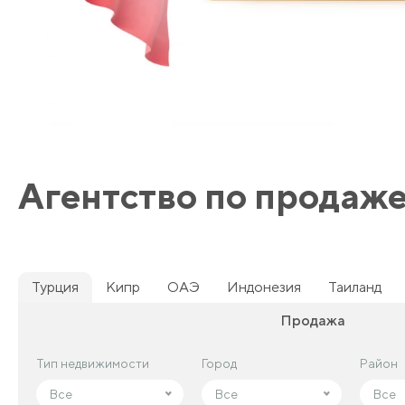
Агентство по продаж
Турция
Кипр
ОАЭ
Индонезия
Таиланд
Продажа
Тип недвижимости
Тип недвижимости
Город
Город
Район
Район
Все
Все
Все
Все
Все
Все