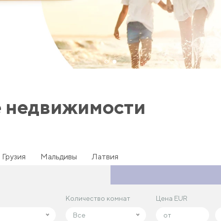
е недвижимости
Грузия
Мальдивы
Латвия
Количество комнат
Количество комнат
Цена EUR
Цена EUR
Все
Все