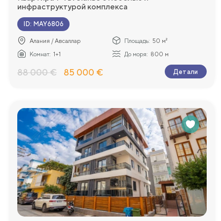
инфраструктурой комплекса
ID
:
MAY6806
Алания / Авсаллар
Площадь:
50 м²
Комнат:
1+1
До моря:
800 м
88 000 €
85 000 €
Детали