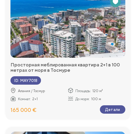
Просторная меблированная квартира 2+1 в 100
метрах от моря в Тосмуре
ID
:
MAY7018
Алания / Тосмур
Площадь:
120 м²
Комнат:
2+1
До моря:
100 м
165 000 €
Детали