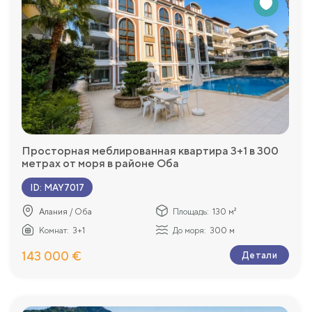
Просторная меблированная квартира 3+1 в 300
метрах от моря в районе Оба
ID
:
MAY7017
Алания / Оба
Площадь:
130 м²
Комнат:
3+1
До моря:
300 м
143 000 €
Детали