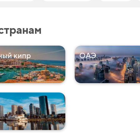
странам
ный кипр
ОАЭ