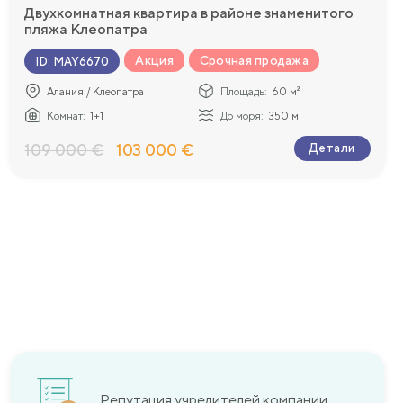
Двухкомнатная квартира в районе знаменитого
пляжа Клеопатра
Акция
Срочная продажа
ID
:
MAY6670
Алания / Клеопатра
Площадь:
60 м²
Комнат:
1+1
До моря:
350 м
109 000 €
103 000 €
Детали
Репутация учредителей компании