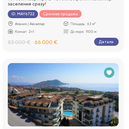
заселение сразу!
Срочная продажа
ID
:
MAY6722
Алания / Авсаллар
Площадь:
63 м²
Комнат:
2+1
До моря:
1100 м
83 000 €
66 000 €
Детали