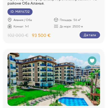
районе Оба Аланья.
ID
:
MAY6732
Алания / Оба
Площадь:
56 м²
Комнат:
1+1
До моря:
2500 м
102 000 €
93 500 €
Детали