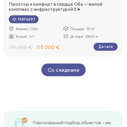
Простор и комфорт в сердце Обa — жилой
комплекс с инфраструктурой 5★
ID
:
MAY6697
Алания / Оба
Площадь:
55 м²
Комнат:
1+1
До моря:
2800 м
119 000 €
115 000 €
Детали
Со скидками
Персональный подбор объектов – мы