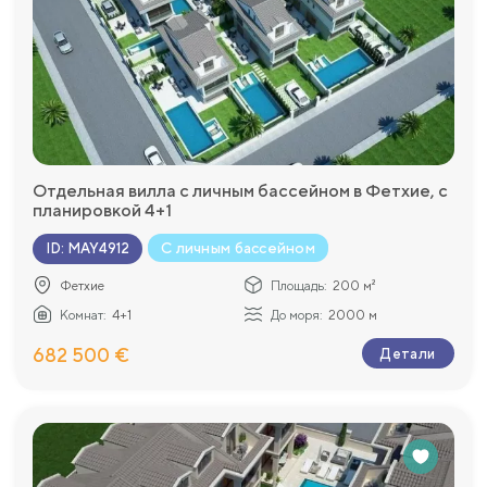
Отдельная вилла с личным бассейном в Фетхие, с
планировкой 4+1
С личным бассейном
ID
:
MAY4912
Фетхие
Площадь:
200 м²
Комнат:
4+1
До моря:
2000 м
682 500 €
Детали