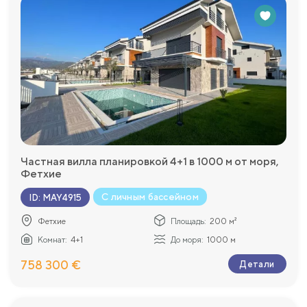
Частная вилла планировкой 4+1 в 1000 м от моря,
Фетхие
С личным бассейном
ID
:
MAY4915
Фетхие
Площадь:
200 м²
Комнат:
4+1
До моря:
1000 м
758 300 €
Детали