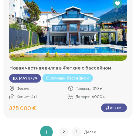
Новая частная вилла в Фетхие с бассейном
С личным бассейном
ID
:
MAY4779
Фетхие
Площадь:
310 м²
Комнат:
4+1
До моря:
6000 м
875 000 €
Детали
1
2
3
Далее