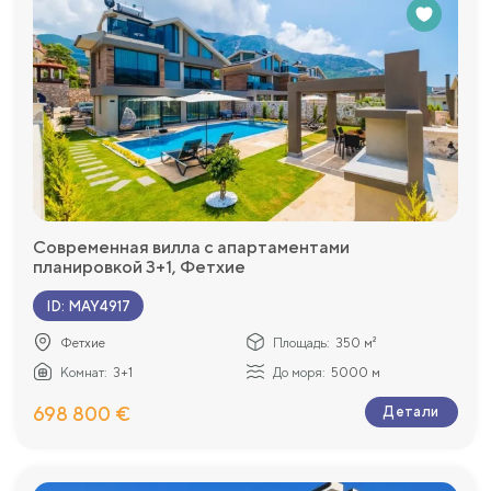
Современная вилла с апартаментами
планировкой 3+1, Фетхие
ID
:
MAY4917
Фетхие
Площадь:
350 м²
Комнат:
3+1
До моря:
5000 м
698 800 €
Детали