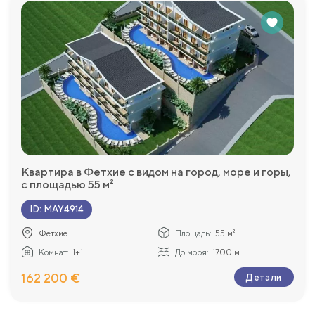
Квартира в Фетхие с видом на город, море и горы,
с площадью 55 м²
ID
:
MAY4914
Фетхие
Площадь:
55 м²
Комнат:
1+1
До моря:
1700 м
162 200 €
Детали