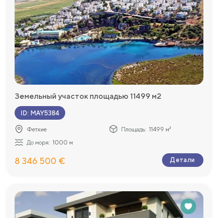
Земельный участок площадью 11499 м2
ID
:
MAY5384
Фетхие
Площадь:
11499 м²
До моря:
1000 м
8 346 500 €
Детали