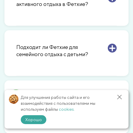
активного отдыха в Фетхие?
Подходит ли Фетхие для
семейного отдыха с детьми?
Какие исторические
Для улучшения работы сайта и его
взаимодействия с пользователями мы
достопримечательности есть в
используем файлы
cookies.
окрестностях Фетхие?
Хорошо