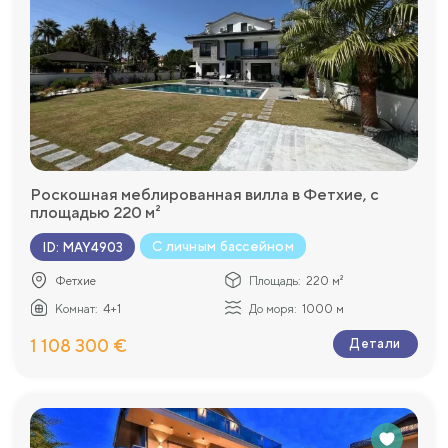
Роскошная меблированная вилла в Фетхие, с
площадью 220 м²
С личным бассейном
ID
:
MAY4903
Фетхие
Площадь:
220 м²
Комнат:
4+1
До моря:
1000 м
1 108 300 €
Детали