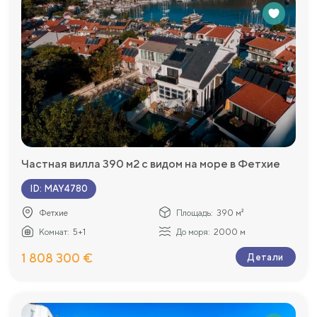
Частная вилла 390 м2 с видом на море в Фетхие
ID
:
MAY4780
Фетхие
Площадь:
390 м²
Комнат:
5+1
До моря:
2000 м
1 808 300 €
Детали