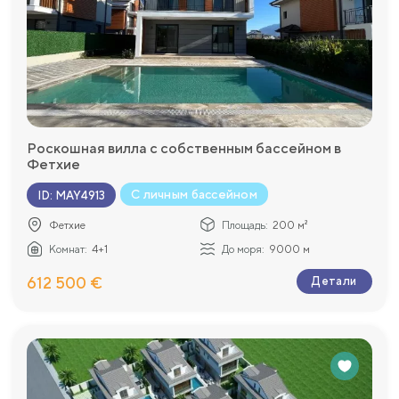
Роскошная вилла с собственным бассейном в
Фетхие
С личным бассейном
ID
:
MAY4913
Фетхие
Площадь:
200 м²
Комнат:
4+1
До моря:
9000 м
612 500 €
Детали