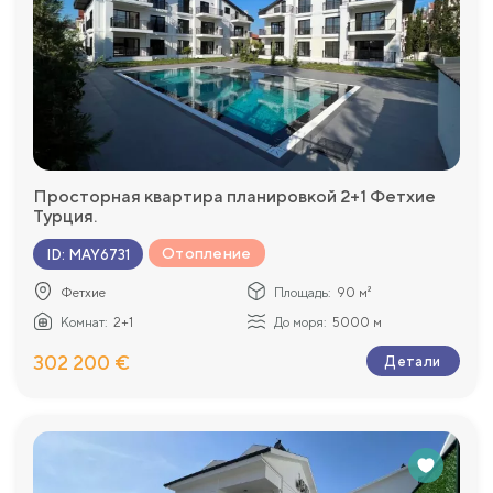
Просторная квартира планировкой 2+1 Фетхие
Турция.
Отопление
ID
:
MAY6731
Фетхие
Площадь:
90 м²
Комнат:
2+1
До моря:
5000 м
302 200 €
Детали