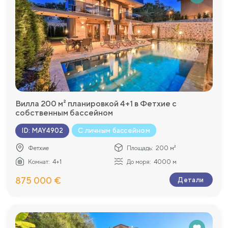
Вилла 200 м² планировкой 4+1 в Фетхие с
собственным бассейном
С личным бассейном
ID
:
MAY4902
Фетхие
Площадь:
200 м²
Комнат:
4+1
До моря:
4000 м
875 000 €
Детали