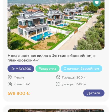
Новая частная вилла в Фетхие с бассейном, с
планировкой 4+1
Рассрочка
С личным бассейном
ID
:
MAY4900
Фетхие
Площадь:
200 м²
Комнат:
4+1
До моря:
3500 м
698 800 €
Детали