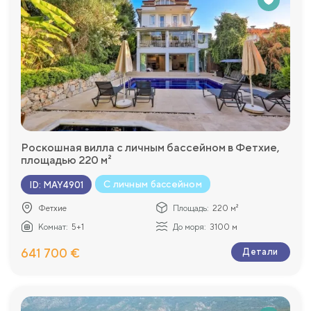
Роскошная вилла с личным бассейном в Фетхие,
площадью 220 м²
С личным бассейном
ID
:
MAY4901
Фетхие
Площадь:
220 м²
Комнат:
5+1
До моря:
3100 м
641 700 €
Детали