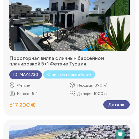
Просторная вилла с личным бассейном
планировкой 5+1 Фетхие Турция.
С личным бассейном
ID
:
MAY6730
Фетхие
Площадь:
390 м²
Комнат:
5+1
До моря:
1000 м
617 200 €
Детали