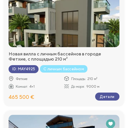
Новая вилла с личным бассейнов в городе
Фетхие, с площадью 210 м²
С личным бассейном
ID
:
MAY4925
Фетхие
Площадь:
210 м²
Комнат:
4+1
До моря:
9000 м
465 500 €
Детали