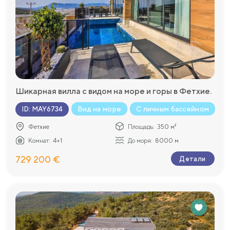
Шикарная вилла с видом на море и горы в Фетхие.
Вид на море
С личным бассейном
ID
:
MAY6734
Фетхие
Площадь:
350 м²
Комнат:
4+1
До моря:
8000 м
729 200 €
Детали