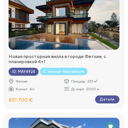
Новая просторная вилла в городе Фетхие, с
планировкой 4+1
С личным бассейном
ID
:
MAY4924
Фетхие
Площадь:
210 м²
Комнат:
4+1
До моря:
2000 м
851 700 €
Детали