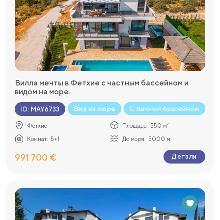
Вилла мечты в Фетхие с частным бассейном и
видом на море.
Вид на море
С личным бассейном
ID
:
MAY6733
Фетхие
Площадь:
550 м²
Комнат:
5+1
До моря:
5000 м
991 700 €
Детали