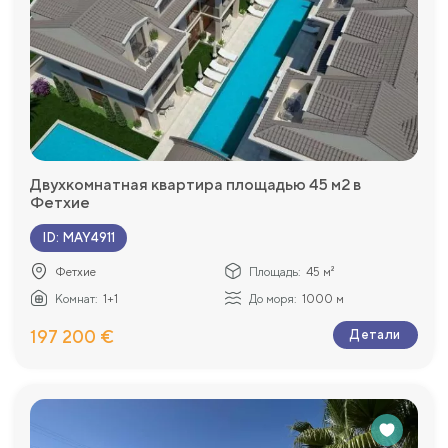
Двухкомнатная квартира площадью 45 м2 в
Фетхие
ID
:
MAY4911
Фетхие
Площадь:
45 м²
Комнат:
1+1
До моря:
1000 м
197 200 €
Детали