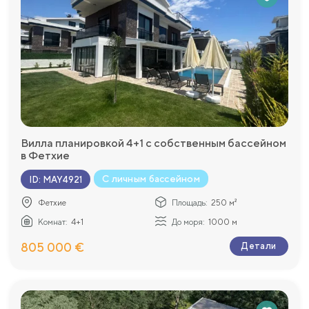
Вилла планировкой 4+1 с собственным бассейном
в Фетхие
С личным бассейном
ID
:
MAY4921
Фетхие
Площадь:
250 м²
Комнат:
4+1
До моря:
1000 м
805 000 €
Детали