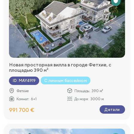
Новая просторная вилла в городе Фетхие, с
площадью 390 м²
С личным бассейном
ID
:
MAY4919
Фетхие
Площадь:
390 м²
Комнат:
6+1
До моря:
3000 м
991 700 €
Детали