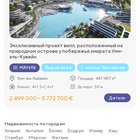
Эксклюзивный проект вилл, расположенный на
природном острове у побережья эмирата Умм-
эль-Кувейн
Вид на море
С личным бассейном
ID
:
MAY6116
Умм-эль-Кайвайн
Площадь:
447-1457 м²
Комнат:
4+1, 5+1, 6+1
До моря:
50 м
2 499 000 - 5 772 700 €
Детали
Недвижимость по городам:
Алания
Анталия
Белек
Бодрум
Измир
Каш
Стамбул
Мерсин
Фетхие