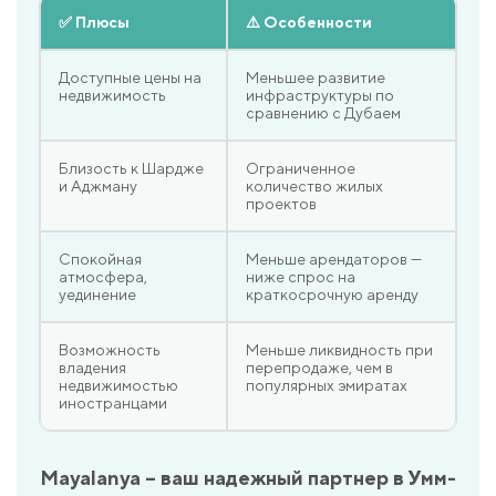
✅ Плюсы
⚠️ Особенности
Доступные цены на
Меньшее развитие
недвижимость
инфраструктуры по
сравнению с Дубаем
Близость к Шардже
Ограниченное
и Аджману
количество жилых
проектов
Спокойная
Меньше арендаторов —
атмосфера,
ниже спрос на
уединение
краткосрочную аренду
Возможность
Меньше ликвидность при
владения
перепродаже, чем в
недвижимостью
популярных эмиратах
иностранцами
Mayalanya – ваш надежный партнер в Умм-