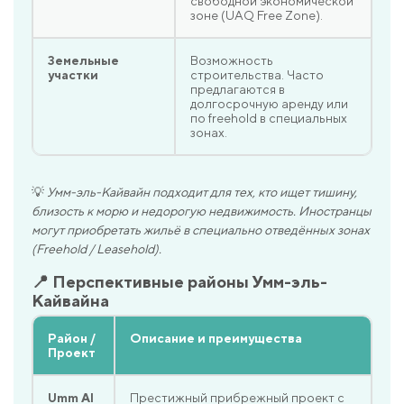
свободной экономической
зоне (UAQ Free Zone).
Земельные
Возможность
участки
строительства. Часто
предлагаются в
долгосрочную аренду или
по freehold в специальных
зонах.
💡
Умм-эль-Кайвайн подходит для тех, кто ищет тишину,
близость к морю и недорогую недвижимость. Иностранцы
могут приобретать жильё в специально отведённых зонах
(Freehold / Leasehold).
📍 Перспективные районы Умм-эль-
Кайвайна
Район /
Описание и преимущества
Проект
Umm Al
Престижный прибрежный проект с