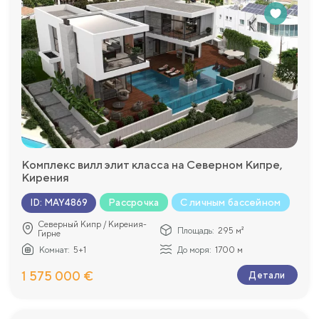
Комплекс вилл элит класса на Северном Кипре,
Кирения
Рассрочка
С личным бассейном
ID
:
MAY4869
Северный Кипр / Кирения-
Площадь:
295 м²
Гирне
Комнат:
5+1
До моря:
1700 м
1 575 000 €
Детали