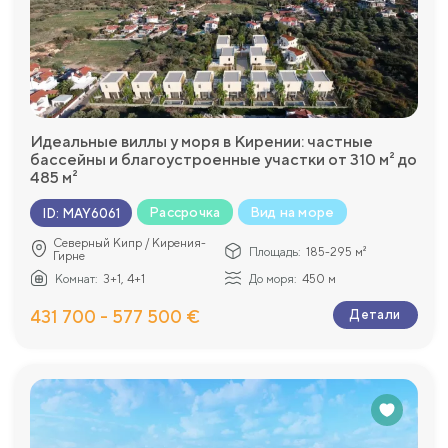
Идеальные виллы у моря в Кирении: частные
бассейны и благоустроенные участки от 310 м² до
485 м²
Рассрочка
Вид на море
ID
:
MAY6061
Северный Кипр / Кирения-
Площадь:
185-295 м²
Гирне
Комнат:
3+1, 4+1
До моря:
450 м
431 700 - 577 500 €
Детали