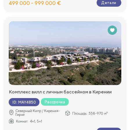
499 000 - 999 000 €
Детали
Комплекс вилл с личным бассейном в Кирении
Рассрочка
ID
:
MAY4850
Северный Кипр / Кирения-
Площадь:
558-970 м²
Гирне
Комнат:
4+1, 5+1