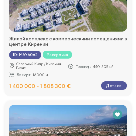
Жилой комплекс с коммерческими помещениями в
центре Кирении
Рассрочка
ID
:
MAY6062
Северный Кипр / Кирения-
Площадь:
440-505 м²
Гирне
До моря:
16000 м
1 400 000 - 1 808 300 €
Детали