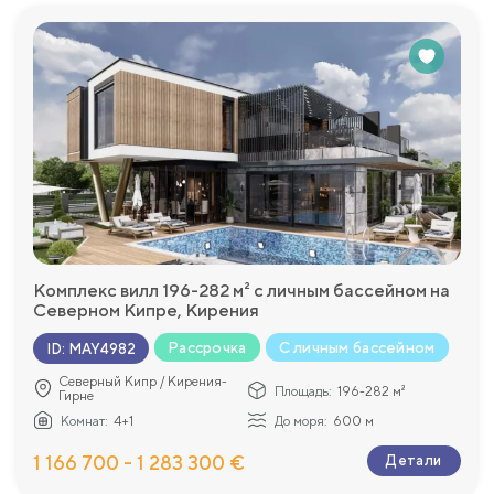
Комплекс вилл 196-282 м² с личным бассейном на
Северном Кипре, Кирения
Рассрочка
С личным бассейном
ID
:
MAY4982
Северный Кипр / Кирения-
Площадь:
196-282 м²
Гирне
Комнат:
4+1
До моря:
600 м
1 166 700 - 1 283 300 €
Детали