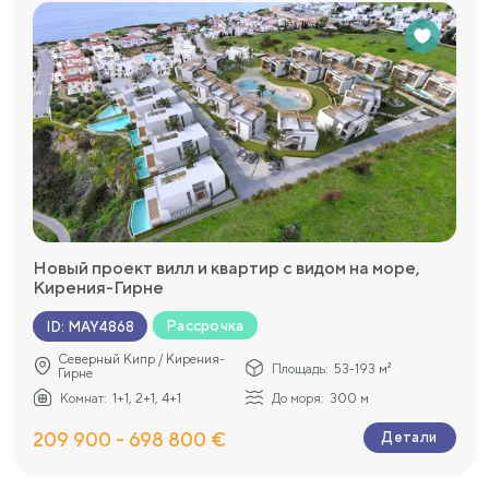
Новый проект вилл и квартир с видом на море,
Кирения-Гирне
Рассрочка
ID
:
MAY4868
Северный Кипр / Кирения-
Площадь:
53-193 м²
Гирне
Комнат:
1+1, 2+1, 4+1
До моря:
300 м
209 900 - 698 800 €
Детали