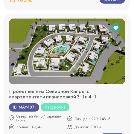
Проект вилл на Северном Кипре, с
апартаментами планировкой 3+1 и 4+1
Рассрочка
ID
:
MAY4871
Северный Кипр / Кирения-
Площадь:
229-245 м²
Гирне
Комнат:
3+1, 4+1
До моря:
300 м