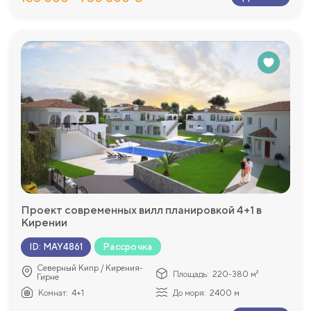
Проект современных вилл планировкой 4+1 в
Кирении
Рассрочка
ID
:
MAY4861
Северный Кипр / Кирения-
Площадь:
220-380 м²
Гирне
Комнат:
4+1
До моря:
2400 м