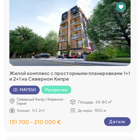
Жилой комплекс с просторными планировками 1+1
и 2+1 на Северном Кипре
Рассрочка
ID
:
MAY5161
Северный Кипр / Кирения-
Площадь:
65-80 м²
Гирне
Комнат:
1+1, 2+1
До моря:
1100 м
151 700 - 210 000 €
Детали