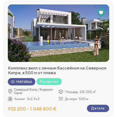
Комплекс вилл с личным бассейном на Северном
Кипре, в 500 м от пляжа
Рассрочка
ID
:
MAY4866
Северный Кипр / Кирения-
Площадь:
212-330 м²
Гирне
Комнат:
3+2, 5+2
До моря:
500 м
932 200 - 1 048 800 €
Детали