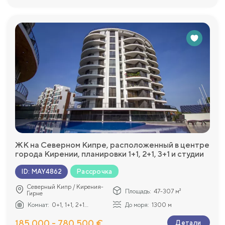
ЖК на Северном Кипре, расположенный в центре
города Кирении, планировки 1+1, 2+1, 3+1 и студии
Рассрочка
ID
:
MAY4862
Северный Кипр / Кирения-
Площадь:
47-307 м²
Гирне
Комнат:
0+1, 1+1, 2+1...
До моря:
1300 м
185 000 - 780 500 €
Детали