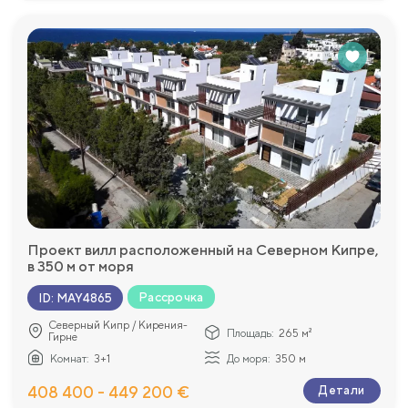
Проект вилл расположенный на Северном Кипре,
в 350 м от моря
Рассрочка
ID
:
MAY4865
Северный Кипр / Кирения-
Площадь:
265 м²
Гирне
Комнат:
3+1
До моря:
350 м
408 400 - 449 200 €
Детали