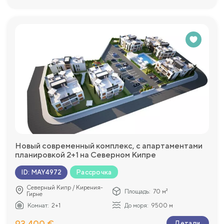
Новый современный комплекс, с апартаментами
планировкой 2+1 на Северном Кипре
Рассрочка
ID
:
MAY4972
Северный Кипр / Кирения-
Площадь:
70 м²
Гирне
Комнат:
2+1
До моря:
9500 м
93 400 €
Детали