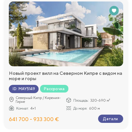
Новый проект вилл на Северном Кипре с видом на
море и горы
Рассрочка
ID
:
MAY5149
Северный Кипр / Кирения-
Площадь:
320-690 м²
Гирне
Комнат:
4+1
До моря:
600 м
641 700 - 933 300 €
Детали