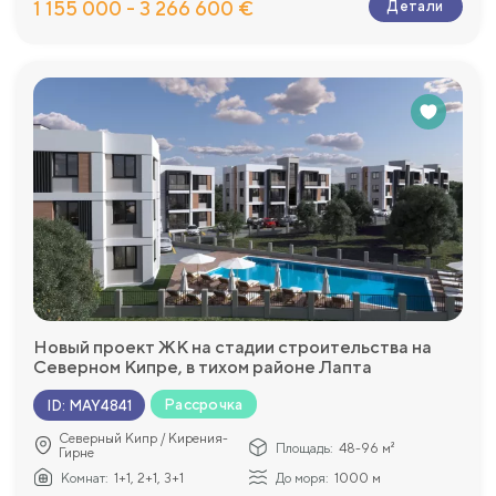
1 155 000 - 3 266 600 €
Детали
Новый проект ЖК на стадии строительства на
Северном Кипре, в тихом районе Лапта
Рассрочка
ID
:
MAY4841
Северный Кипр / Кирения-
Площадь:
48-96 м²
Гирне
Комнат:
1+1, 2+1, 3+1
До моря:
1000 м