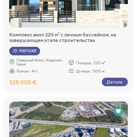
Комплекс вилл 220 м² с личным бассейном, на
завершающем этапе строительства
ID
:
MAY6148
Северный Кипр / Кирения-
Площадь:
220 м²
Гирне
Комнат:
4+1
До моря:
1300 м
525 000 €
Детали