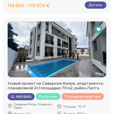
114 400 - 175 000 €
Детали
Новый проект на Северном Кипре, апартаменты
планировкой 2+1 площадью 70 м2, район Лапта
Рассрочка
Последняя квартира
ID
:
MAY4840
Северный Кипр / Кирения-
Площадь:
70 м²
Гирне
Комнат:
2+1
До моря:
1100 м