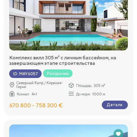
Комплекс вилл 305 м² с личным бассейном, на
завершающем этапе строительства
Рассрочка
ID
:
MAY6057
Северный Кипр / Кирения-
Площадь:
305 м²
Гирне
Комнат:
4+1
До моря:
1000 м
670 800 - 758 300 €
Детали