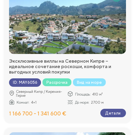
Эксклюзивные виллы на Северном Кипре –
идеальное сочетание роскоши, комфорта и
выгодных условий покупки
Рассрочка
Вид на море
ID
:
MAY6056
Северный Кипр / Кирения-
Площадь:
410 м²
Гирне
Комнат:
4+1
До моря:
2700 м
1 166 700 - 1 341 600 €
Детали