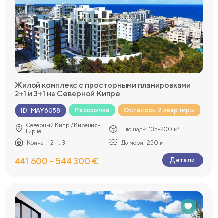
Жилой комплекс с просторными планировками
2+1 и 3+1 на Северной Кипре
Рассрочка
Осталось 2 квартиры
ID
:
MAY6058
Северный Кипр / Кирения-
Площадь:
135-200 м²
Гирне
Комнат:
2+1, 3+1
До моря:
250 м
441 600 - 544 300 €
Детали