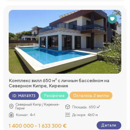
Комплекс вилл 650 м² с личным бассейном на
Северном Кипре, Кирения
Рассрочка
Осталось 2 виллы
ID
:
MAY4973
Северный Кипр / Кирения-
Площадь:
650 м²
Гирне
Комнат:
4+1
До моря:
460 м
1 400 000 - 1 633 300 €
Детали