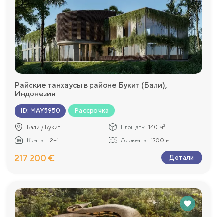
Райские танхаусы в районе Букит (Бали),
Индонезия
Рассрочка
ID
:
MAY5950
Бали / Букит
Площадь:
140 м²
Комнат:
2+1
До океана:
1700 м
217 200 €
Детали