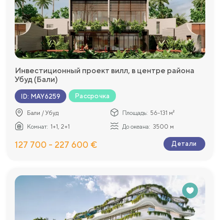
Инвестиционный проект вилл, в центре района
Убуд (Бали)
Рассрочка
ID
:
MAY6259
Бали / Убуд
Площадь:
56-131 м²
Комнат:
1+1, 2+1
До океана:
3500 м
127 700 - 227 600 €
Детали