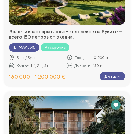
Виллы и квартиры в новом комплексе на Буките —
всего 150 метров от океана.
Рассрочка
ID
:
MAY6515
Бали / Букит
Площадь:
40-230 м²
Комнат:
1+1, 2+1, 3+1...
До океана:
150 м
160 000 - 1 200 000 €
Детали