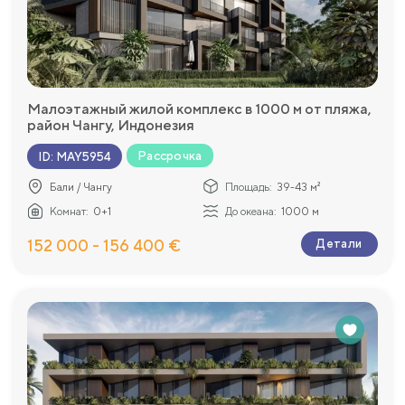
Малоэтажный жилой комплекс в 1000 м от пляжа,
район Чангу, Индонезия
Рассрочка
ID
:
MAY5954
Бали / Чангу
Площадь:
39-43 м²
Комнат:
0+1
До океана:
1000 м
152 000 - 156 400 €
Детали