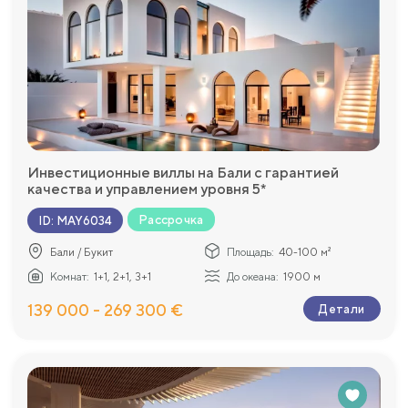
Инвестиционные виллы на Бали с гарантией
качества и управлением уровня 5*
Рассрочка
ID
:
MAY6034
Бали / Букит
Площадь:
40-100 м²
Комнат:
1+1, 2+1, 3+1
До океана:
1900 м
139 000 - 269 300 €
Детали