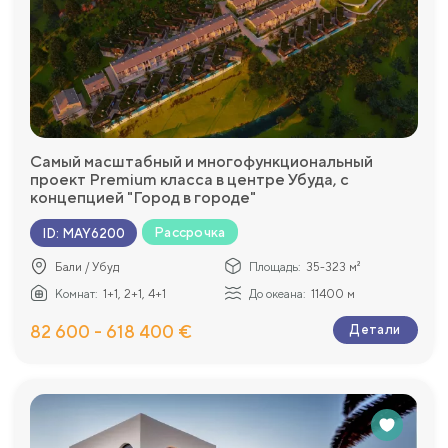
Самый масштабный и многофункциональный
проект Premium класса в центре Убуда, с
концепцией "Город в городе"
Рассрочка
ID
:
MAY6200
Бали / Убуд
Площадь:
35-323 м²
Комнат:
1+1, 2+1, 4+1
До океана:
11400 м
82 600 - 618 400 €
Детали