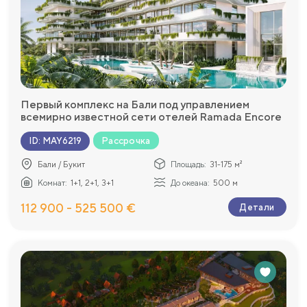
Первый комплекс на Бали под управлением
всемирно известной сети отелей Ramada Encore
Рассрочка
ID
:
MAY6219
Бали / Букит
Площадь:
31-175 м²
Комнат:
1+1, 2+1, 3+1
До океана:
500 м
112 900 - 525 500 €
Детали