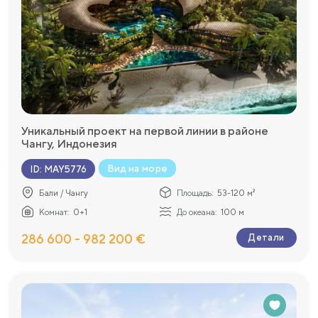
Уникальный проект на первой линии в районе
Чангу, Индонезия
Вид на море
ID
:
MAY5776
Бали / Чангу
Площадь:
53-120 м²
Комнат:
0+1
До океана:
100 м
286 600 - 982 200 €
Детали