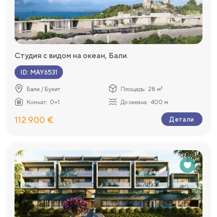
Студия с видом на океан, Бали.
ID
:
MAY6531
Бали / Букит
Площадь:
28 м²
Комнат:
0+1
До океана:
400 м
112 900 €
Детали