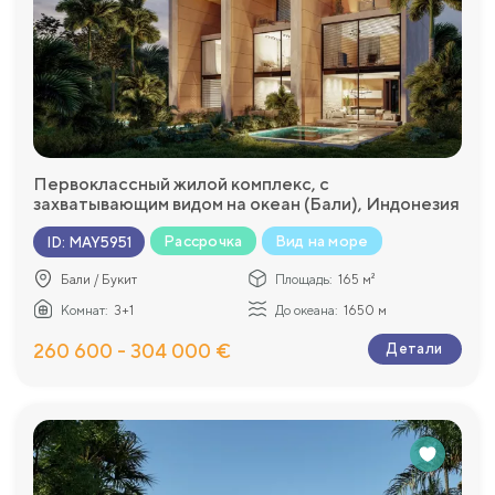
Первоклассный жилой комплекс, с
захватывающим видом на океан (Бали), Индонезия
Рассрочка
Вид на море
ID
:
MAY5951
Бали / Букит
Площадь:
165 м²
Комнат:
3+1
До океана:
1650 м
260 600 - 304 000 €
Детали