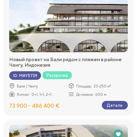
Новый проект на Бали рядом с пляжем в районе
Чангу, Индонезия
Рассрочка
ID
:
MAY5739
Бали / Чангу
Площадь:
23-250 м²
Комнат:
0+1, 1+1, 2+1...
До океана:
600 м
73 900 - 486 400 €
Детали