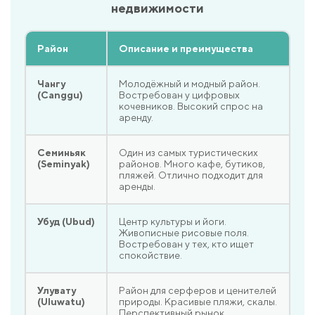
недвижимости
Район
Описание и преимущества
Чангу
Молодёжный и модный район.
(Canggu)
Востребован у цифровых
кочевников. Высокий спрос на
аренду.
Семиньяк
Один из самых туристических
(Seminyak)
районов. Много кафе, бутиков,
пляжей. Отлично подходит для
аренды.
Убуд (Ubud)
Центр культуры и йоги.
Живописные рисовые поля.
Востребован у тех, кто ищет
спокойствие.
Улувату
Район для серферов и ценителей
(Uluwatu)
природы. Красивые пляжи, скалы.
Перспективный рынок.