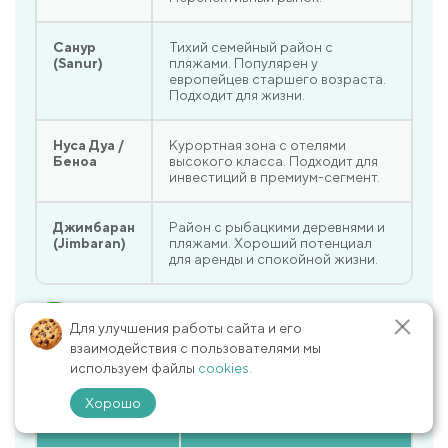
Санур
Тихий семейный район с
(Sanur)
пляжами. Популярен у
европейцев старшего возраста.
Подходит для жизни.
Нуса Дуа /
Курортная зона с отелями
Беноа
высокого класса. Подходит для
инвестиций в премиум-сегмент.
Джимбаран
Район с рыбацкими деревнями и
(Jimbaran)
пляжами. Хороший потенциал
для аренды и спокойной жизни.
📈 Почему стоит инвестировать в
Для улучшения работы сайта и его
недвижимость на Бали?
взаимодействия с пользователями мы
используем файлы
cookies.
Хорошо
✅
⚠️ Особенности
Преимущества