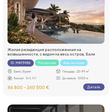
Жилая резиденция расположенная на
возвышенности, с видом на весь остров, Бали
Рассрочка
Вид на море
ID
:
MAY5986
Бали / Букит
Площадь:
22-99 м²
Комнат:
0+1, 1+1
До океана:
1000 м
86 800 - 260 500 €
Детали