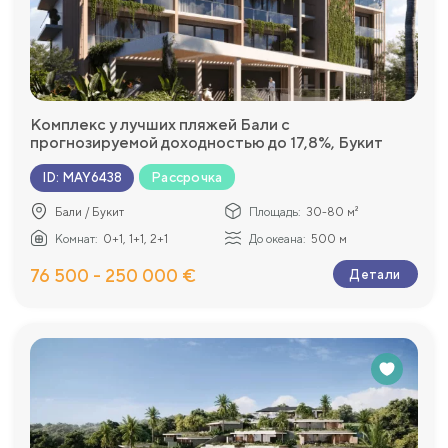
Комплекс у лучших пляжей Бали с
прогнозируемой доходностью до 17,8%, Букит
Рассрочка
ID
:
MAY6438
Бали / Букит
Площадь:
30-80 м²
Комнат:
0+1, 1+1, 2+1
До океана:
500 м
76 500 - 250 000 €
Детали