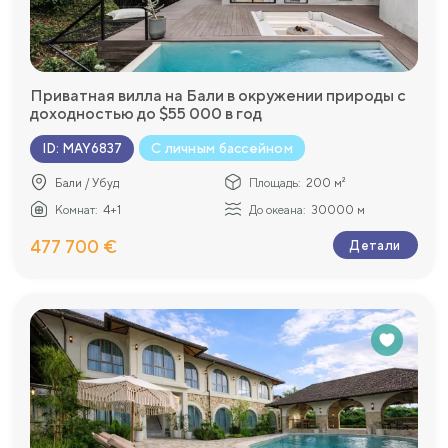
Приватная вилла на Бали в окружении природы с
доходностью до $55 000 в год
С личным бассейном
ID
:
MAY6837
Бали / Убуд
Площадь:
200 м²
Комнат:
4+1
До океана:
30000 м
477 700 €
Детали