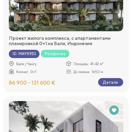
Проект жилого комплекса, с апартаментами
планировкой 0+1 на Бали, Индонезия
Рассрочка
ID
:
MAY5953
Бали / Чангу
Площадь:
41-42 м²
Комнат:
0+1
До океана:
1650 м
86 900 - 121 600 €
Детали