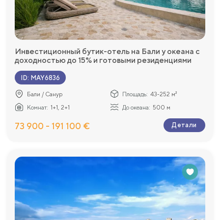
Инвестиционный бутик-отель на Бали у океана с
доходностью до 15% и готовыми резиденциями
ID
:
MAY6836
Бали / Санур
Площадь:
43-252 м²
Комнат:
1+1, 2+1
До океана:
500 м
73 900 - 191 100 €
Детали