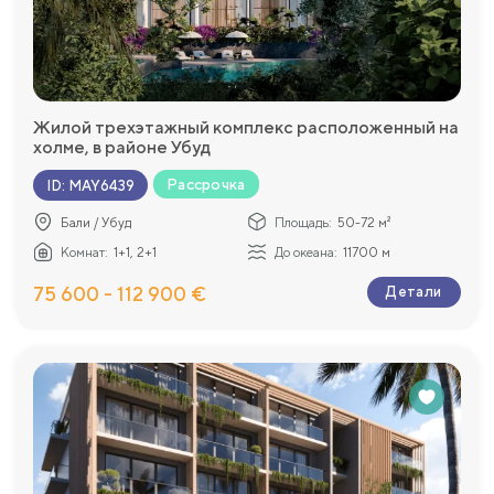
Жилой трехэтажный комплекс расположенный на
холме, в районе Убуд
Рассрочка
ID
:
MAY6439
Бали / Убуд
Площадь:
50-72 м²
Комнат:
1+1, 2+1
До океана:
11700 м
75 600 - 112 900 €
Детали