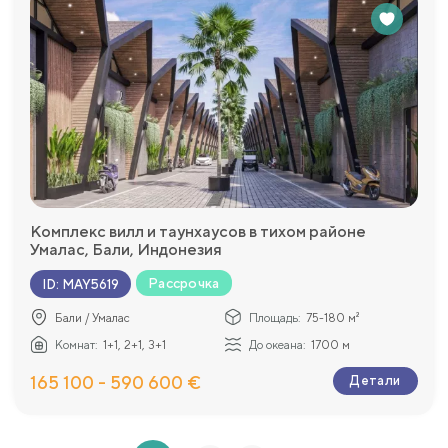
Комплекс вилл и таунхаусов в тихом районе
Умалас, Бали, Индонезия
Рассрочка
ID
:
MAY5619
Бали / Умалас
Площадь:
75-180 м²
Комнат:
1+1, 2+1, 3+1
До океана:
1700 м
165 100 - 590 600 €
Детали