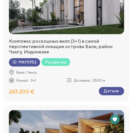
Комплекс роскошных вилл (3+1) в самой
перспективной локации острова Бали, район
Чангу, Индонезия
Рассрочка
ID
:
MAY5952
Бали / Чангу
Комнат:
3+1
До океана:
3500 м
243 200 €
Детали