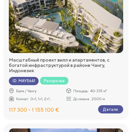
Масштабный проект вилл и апартаментов, с
богатой инфраструктурой в районе Чангу,
Индонезия
Рассрочка
ID
:
MAY5641
Бали / Чангу
Площадь:
40-335 м²
Комнат:
0+1, 1+1, 2+1...
До океана:
2000 м
117 300 - 1 155 100 €
Детали