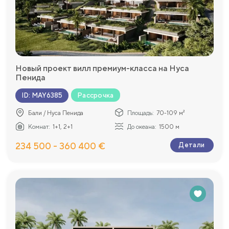
Новый проект вилл премиум-класса на Нуса
Пенидa
Рассрочка
ID
:
MAY6385
Бали / Нуса Пенида
Площадь:
70-109 м²
Комнат:
1+1, 2+1
До океана:
1500 м
234 500 - 360 400 €
Детали