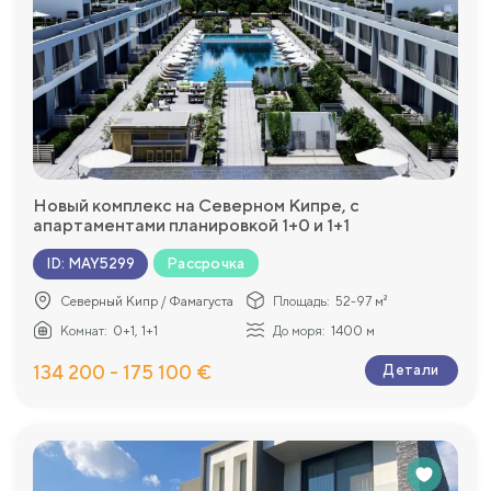
Новый комплекс на Северном Кипре, с
апартаментами планировкой 1+0 и 1+1
Рассрочка
ID
:
MAY5299
Северный Кипр / Фамагуста
Площадь:
52-97 м²
Комнат:
0+1, 1+1
До моря:
1400 м
134 200 - 175 100 €
Детали