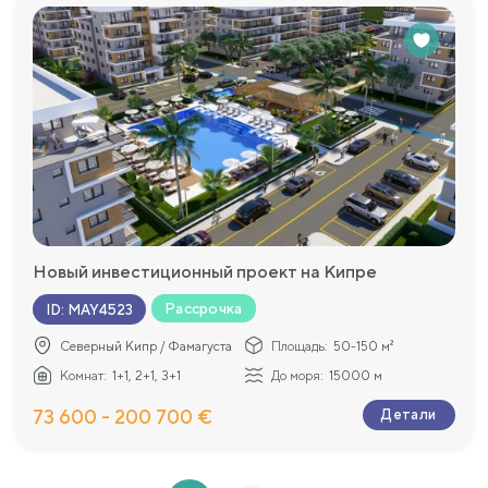
Новый инвестиционный проект на Кипре
Рассрочка
ID
:
MAY4523
Северный Кипр / Фамагуста
Площадь:
50-150 м²
Комнат:
1+1, 2+1, 3+1
До моря:
15000 м
73 600 - 200 700 €
Детали