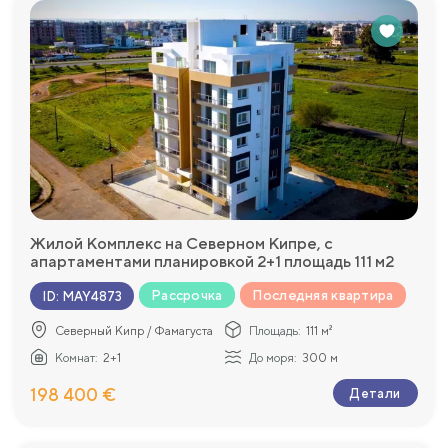
Жилой Комплекс на Северном Кипре, с
апартаментами планировкой 2+1 площадь 111 м2
Рассрочка
Последняя квартира
ID
:
MAY4873
Северный Кипр / Фамагуста
Площадь:
111 м²
Комнат:
2+1
До моря:
300 м
198 400 €
Детали