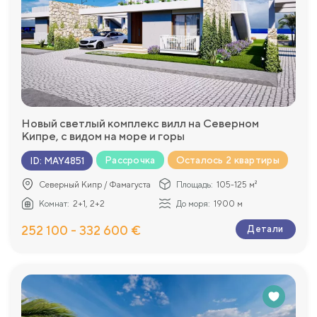
Новый светлый комплекс вилл на Северном
Кипре, с видом на море и горы
Рассрочка
Осталось 2 квартиры
ID
:
MAY4851
Северный Кипр / Фамагуста
Площадь:
105-125 м²
Комнат:
2+1, 2+2
До моря:
1900 м
252 100 - 332 600 €
Детали