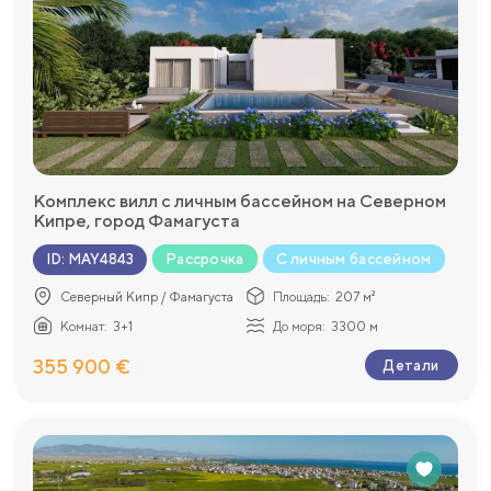
Комплекс вилл с личным бассейном на Северном
Кипре, город Фамагуста
Рассрочка
С личным бассейном
ID
:
MAY4843
Северный Кипр / Фамагуста
Площадь:
207 м²
Комнат:
3+1
До моря:
3300 м
355 900 €
Детали