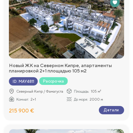
Новый ЖК на Северном Кипре, апартаменты
планировкой 2+1 площадью 105 м2
Рассрочка
ID
:
MAY4811
Северный Кипр / Фамагуста
Площадь:
105 м²
Комнат:
2+1
До моря:
2000 м
215 900 €
Детали