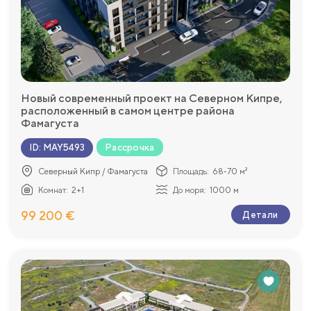
Новый современный проект на Северном Кипре,
расположенный в самом центре района
Фамагуста
Рассрочка
ID
:
MAY5493
Северный Кипр / Фамагуста
Площадь:
68-70 м²
Комнат:
2+1
До моря:
1000 м
99 200 €
Детали