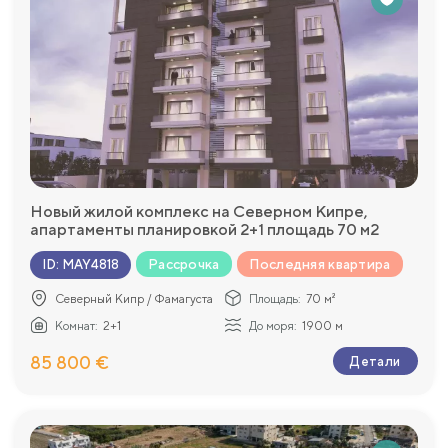
Новый жилой комплекс на Северном Кипре,
апартаменты планировкой 2+1 площадь 70 м2
Рассрочка
Последняя квартира
ID
:
MAY4818
Северный Кипр / Фамагуста
Площадь:
70 м²
Комнат:
2+1
До моря:
1900 м
85 800 €
Детали