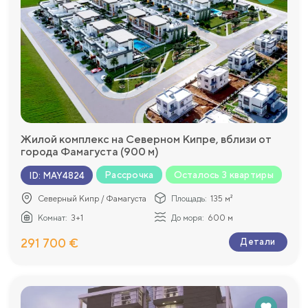
Жилой комплекс на Северном Кипре, вблизи от
города Фамагуста (900 м)
Рассрочка
Осталось 3 квартиры
ID
:
MAY4824
Северный Кипр / Фамагуста
Площадь:
135 м²
Комнат:
3+1
До моря:
600 м
291 700 €
Детали