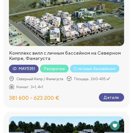
Комплекс вилл с личным бассейном на Северном
Кипре, Фамагуста
Рассрочка
С личным бассейном
ID
:
MAY5351
Северный Кипр / Фамагуста
Площадь:
260-435 м²
Комнат:
3+1, 4+1
381 600 - 623 200 €
Детали