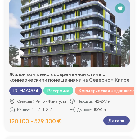
Жилой комплекс в современном стиле с
коммерческими помещениями на Северном Кипре
Рассрочка
Коммерческая недвижимос
ID
:
MAY4584
Северный Кипр / Фамагуста
Площадь:
42-247 м²
Комнат:
1+1, 2+1, 2+2
До моря:
1500 м
120 100 - 579 300 €
Детали