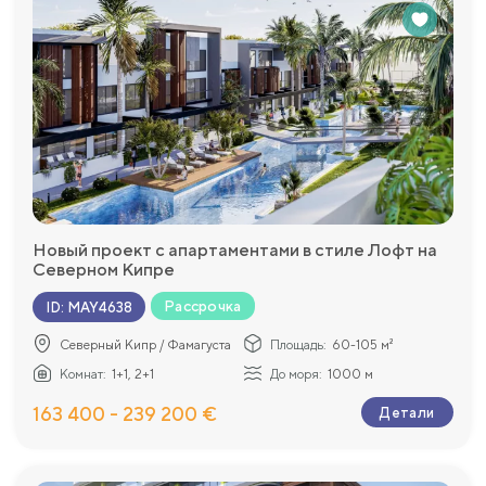
Новый проект c апартаментами в стиле Лофт на
Северном Кипре
Рассрочка
ID
:
MAY4638
Северный Кипр / Фамагуста
Площадь:
60-105 м²
Комнат:
1+1, 2+1
До моря:
1000 м
163 400 - 239 200 €
Детали