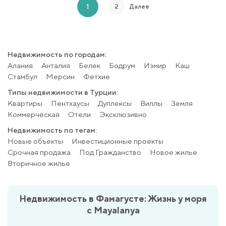
1
2
Далее
Недвижимость по городам:
Алания
Анталия
Белек
Бодрум
Измир
Каш
Стамбул
Мерсин
Фетхие
Типы недвижимости в Турции:
Квартиры
Пентхаусы
Дуплексы
Виллы
Земля
Коммерческая
Отели
Эксклюзивно
Недвижимость по тегам:
Новые объекты
Инвестиционные проекты
Срочная продажа
Под Гражданство
Новое жилье
Вторичное жилье
Недвижимость в Фамагусте: Жизнь у моря
с Mayalanya