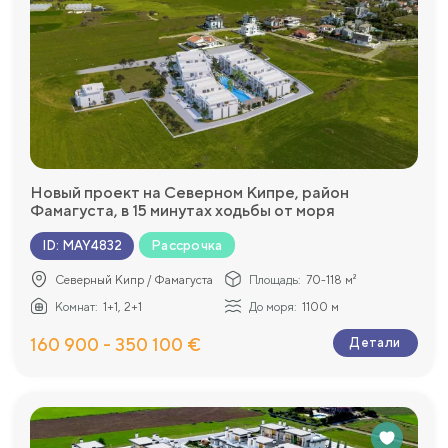
Новый проект на Северном Кипре, район
Фамагуста, в 15 минутах ходьбы от моря
Рассрочка
ID
:
MAY4832
Северный Кипр / Фамагуста
Площадь:
70-118 м²
Комнат:
1+1, 2+1
До моря:
1100 м
160 900 - 350 100 €
Детали