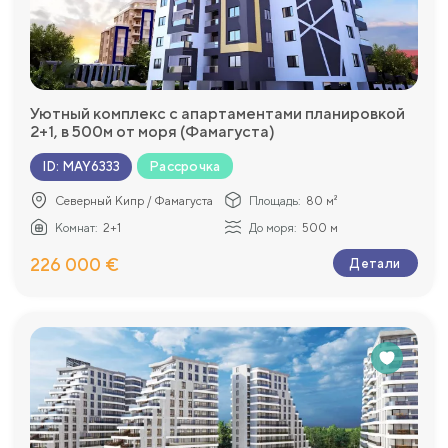
Уютный комплекс с апартаментами планировкой
2+1, в 500м от моря (Фамагуста)
Рассрочка
ID
:
MAY6333
Северный Кипр / Фамагуста
Площадь:
80 м²
Комнат:
2+1
До моря:
500 м
226 000 €
Детали