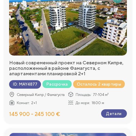
Новый современный проект на Северном Кипре,
расположенный в районе Фамагуста, с
апартаментами планировкой 2+1
Рассрочка
Осталось 2 квартиры
ID
:
MAY4877
Северный Кипр / Фамагуста
Площадь:
77-104 м²
Комнат:
2+1
До моря:
1800 м
145 900 - 245 100 €
Детали