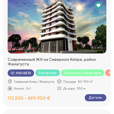
Современный ЖК на Северном Кипре, район
Фамагуста
Рассрочка
Осталось 3 квартиры
Ко
ID
:
MAY4874
Северный Кипр / Фамагуста
Площадь:
80-190 м²
Комнат:
2+1
До моря:
550 м
113 200 - 495 900 €
Детали