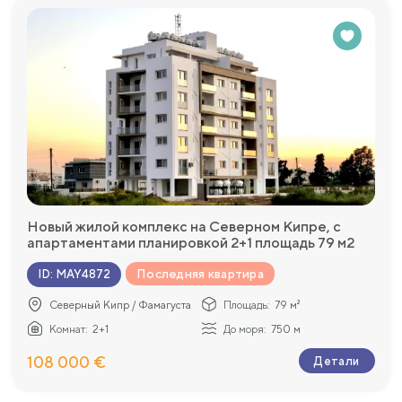
Новый жилой комплекс на Северном Кипре, с
апартаментами планировкой 2+1 площадь 79 м2
Последняя квартира
ID
:
MAY4872
Северный Кипр / Фамагуста
Площадь:
79 м²
Комнат:
2+1
До моря:
750 м
108 000 €
Детали