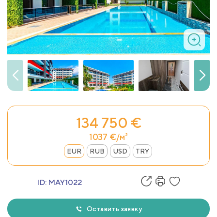
134 750 €
1037 €/м²
EUR
RUB
USD
TRY
ID:
MAY1022
Оставить заявку