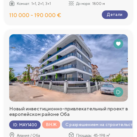
Комнат:
1+1, 2+1, 3+1
До моря:
1800 м
110 000 - 190 000 €
Детали
Новый инвестиционно-привлекательный проект в
европейском районе Оба
ВНЖ
С разрешением на строительств
ID
:
MAY1400
Алания / Оба
Площадь:
45-198 м²