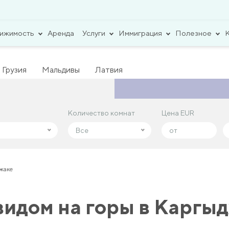
вижимость
Аренда
Услуги
Иммиграция
Полезное
Грузия
Мальдивы
Латвия
Количество комнат
Количество комнат
Цена EUR
Цена EUR
Все
Все
джаке
видом на горы в Каргы