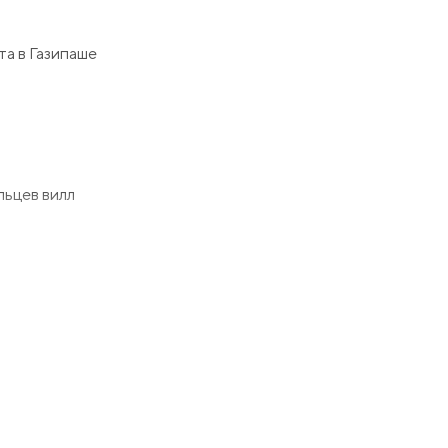
та в Газипаше
льцев вилл
това для
т красивая