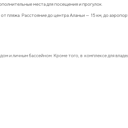
ополнительные места для посещения и прогулок.
 от пляжа. Расстояние до центра Аланьи — 15 км, до аэропор
ом и личным бассейном. Кроме того, в комплексе для владе
2+1:
ве ванных и балкон-терраса.
рованы в светлых тонах. Вилла полностью меблирована и го
шницей и встроенной техникой, в просторной гостиной стои