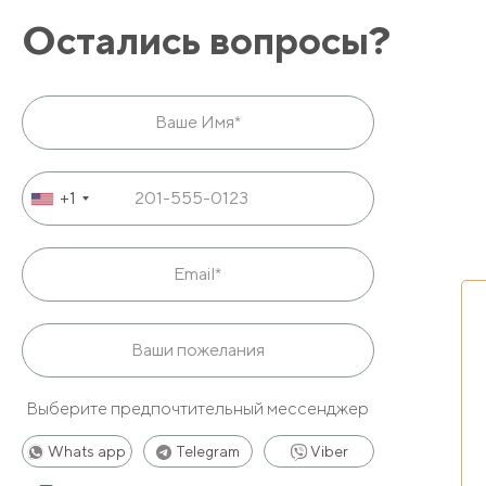
мягкая мебель. В главной спальне имеется двуспальная к
Остались вопросы?
светильники. В другой комнате стоят две полутора-спа
мебелью и сантехникой, там установлены душевые кабинк
обеденную зону.
Из окон открывается панорамный вид на горы, природу и 
+1
Особенности
— Отдельная территория с садом и бассейном
— Хорошие видовые качества
— Вилла полностью обставлена и готова для жизни
— Большая площадь, просторные помещения
Выберите предпочтительный мессенджер
Whats app
Telegram
Viber
Напишите нашим менеджерам, чтобы получить дополните