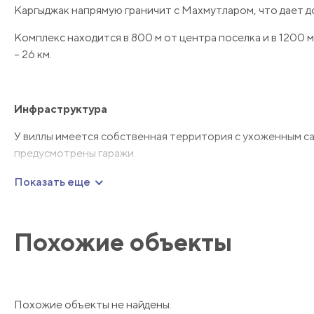
Каргыджак напрямую граничит с Махмутларом, что дает д
Комплекс находится в 800 м от центра поселка и в 1200 м
– 26 км.
Инфраструктура
У виллы имеется собственная территория с ухоженным сад
предусмотрены гаражи.
Показать еще
Планировка
Похожие объекты
Двухэтажная вилла площадью 300 кв.м имеет планировку 
Гостиная, совмещенная с кухней, две спальных комнаты, д
В доме выполнена качественная отделка, комнаты декори
Похожие объекты не найдены.
жизни. На кухне установлен гарнитур с гранитной столе