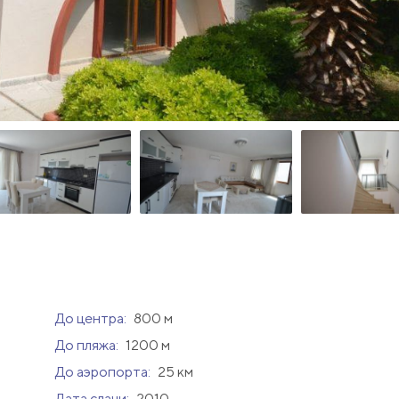
До центра:
800 м
До пляжа:
1200 м
До аэропорта:
25 км
Дата сдачи:
2010