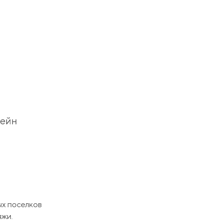
сейн
ых поселков
яжи.