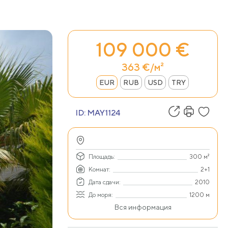
109 000 €
363 €/м²
EUR
RUB
USD
TRY
ID:
MAY1124
Площадь:
300 м²
Комнат:
2+1
Дата сдачи:
2010
До моря:
1200 м
Вся информация