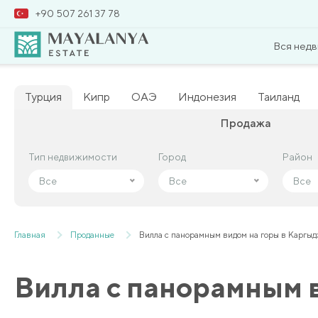
+90 507 261 37 78
Вся нед
Турция
Кипр
ОАЭ
Индонезия
Таиланд
Продажа
Тип недвижимости
Тип недвижимости
Город
Город
Район
Район
Все
Все
Все
Все
Все
Все
Главная
Проданные
Вилла с панорамным видом на горы в Каргы
Вилла с панорамным 