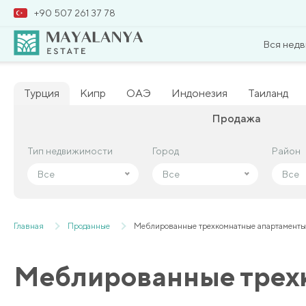
+90 507 261 37 78
Вся нед
Турция
Кипр
ОАЭ
Индонезия
Таиланд
Продажа
Тип недвижимости
Тип недвижимости
Город
Город
Район
Район
Все
Все
Все
Все
Все
Все
Главная
Проданные
Меблированные трехкомнатные апартаменты 
Меблированные трехк