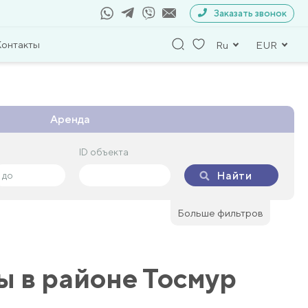
Заказать звонок
Контакты
Ru
EUR
Аренда
ID объекта
ID объекта
Найти
Найти
Больше фильтров
 в районе Тосмур