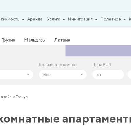
вижимость
Аренда
Услуги
Иммиграция
Полезное
Грузия
Мальдивы
Латвия
Количество комнат
Количество комнат
Цена EUR
Цена EUR
Все
Все
в районе Тосмур
омнатные апартаменты