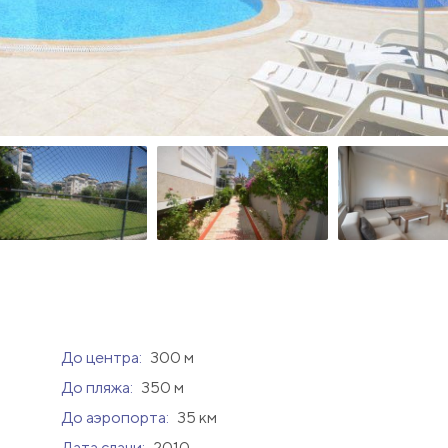
До центра:
300 м
До пляжа:
350 м
До аэропорта:
35 км
Дата сдачи:
2010