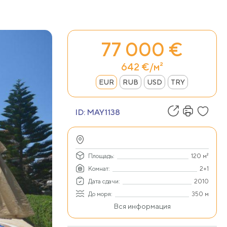
77 000 €
642 €/м²
EUR
RUB
USD
TRY
ID:
MAY1138
Площадь:
120 м²
Комнат:
2+1
Дата сдачи:
2010
До моря:
350 м
Вся информация