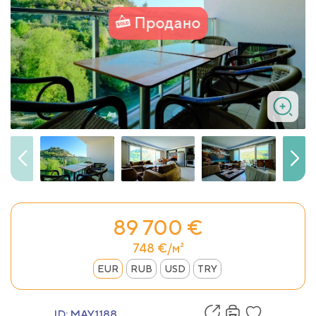
Продано
89 700 €
748 €/м²
EUR
RUB
USD
TRY
ID:
MAY1188