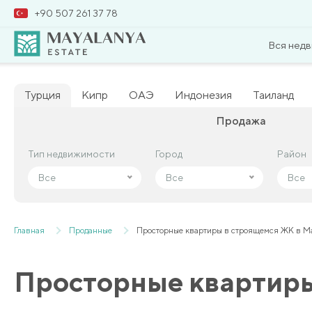
+90 507 261 37 78
Вся нед
Турция
Кипр
ОАЭ
Индонезия
Таиланд
Продажа
Тип недвижимости
Тип недвижимости
Город
Город
Район
Район
Все
Все
Все
Все
Все
Все
Главная
Проданные
Просторные квартиры в строящемся ЖК в М
Просторные квартиры