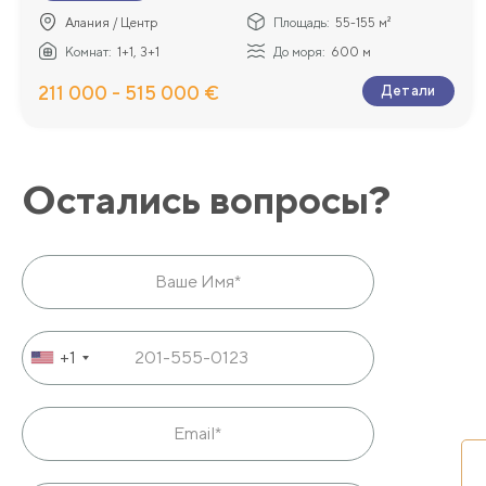
За дополнительной информацией обращайтесь к нашим м
Алания / Центр
Площадь:
55-155 м²
забронировать апартаменты онлайн.
Комнат:
1+1, 3+1
До моря:
600 м
211 000 - 515 000 €
Детали
Остались вопросы?
+1