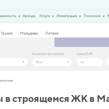
вижимость
Аренда
Услуги
Иммиграция
Полезное
Грузия
Мальдивы
Латвия
Количество комнат
Количество комнат
Цена EUR
Цена EUR
Все
Все
ахмутларе
 в строящемся ЖК в М