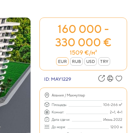
160 000 -
330 000 €
1509 €/м²
EUR
RUB
USD
TRY
ID:
MAY1229
Алания / Махмутлар
Площадь:
106-266 м²
Комнат:
2+1, 4+1
Дата сдачи:
Июнь 2022
До моря:
1200 м