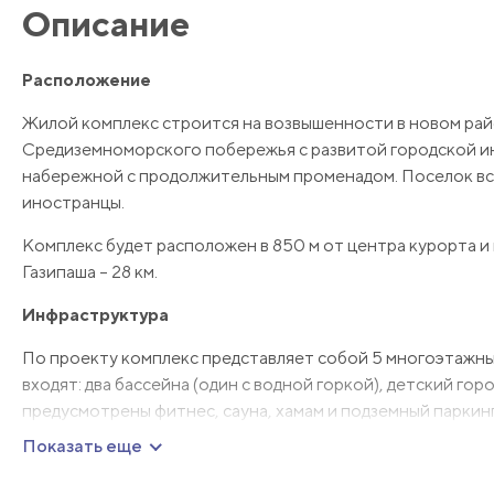
Описание
Расположение
Жилой комплекс строится на возвышенности в новом рай
Средиземноморского побережья с развитой городской и
набережной с продолжительным променадом. Поселок все
иностранцы.
Комплекс будет расположен в 850 м от центра курорта и в
Газипаша – 28 км.
Инфраструктура
По проекту комплекс представляет собой 5 многоэтажных
входят: два бассейна (один с водной горкой), детский го
предусмотрены фитнес, сауна, хамам и подземный паркин
Показать еще
Апартаменты