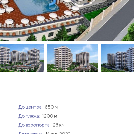
До центра:
850 м
До пляжа:
1200 м
До аэропорта:
28 км
Дата сдачи:
Июнь 2022