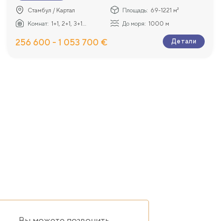
енеджерам, они помогут подобрать оптимальный вариант пл
Стамбул / Картал
Площадь:
69-1221 м²
Комнат:
1+1, 2+1, 3+1...
До моря:
1000 м
256 600 - 1 053 700 €
Детали
Вы можете позвонить