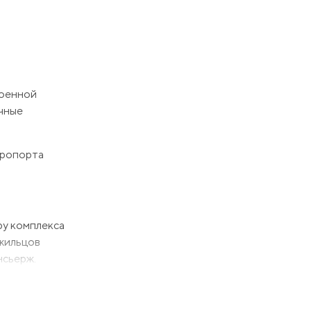
роенной
ычные
аэропорта
ру комплекса
 жильцов
нсьерж.