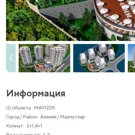
Информация
ID объекта:
MAY1229
Город / Район:
Алания / Махмутлар
Комнат:
2+1,4+1
Ванных комнат:
1-2