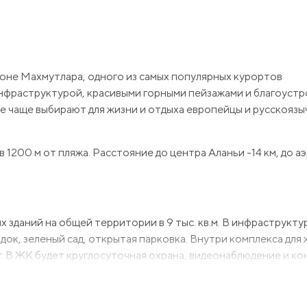
оне Махмутлара, одного из самых популярных курортов
нфраструктурой, красивыми горными пейзажами и благоуст
 чаще выбирают для жизни и отдыха европейцы и русскояз
 1200 м от пляжа. Расстояние до центра Аланьи -14 км, до 
 зданий на общей территории в 9 тыс. кв.м. В инфраструкту
родок, зеленый сад, открытая парковка. Внутри комплекса для
г. В ЖК будет круглосуточная охрана, видеонаблюдение и ко