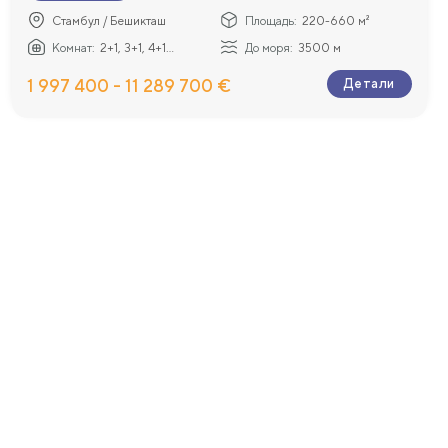
анировки и
Стамбул / Бешикташ
Площадь:
220-660 м²
Комнат:
2+1, 3+1, 4+1...
До моря:
3500 м
1 997 400 - 11 289 700 €
Детали