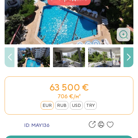
63 500 €
706 €/м²
EUR
RUB
USD
TRY
ID:
MAY136