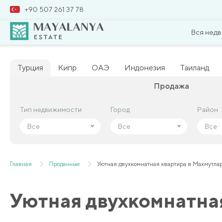
+90 507 261 37 78
Вся нед
Турция
Кипр
ОАЭ
Индонезия
Таиланд
Продажа
Тип недвижимости
Тип недвижимости
Город
Город
Район
Район
Все
Все
Все
Все
Все
Все
Главная
Проданные
Уютная двухкомнатная квартира в Махмутлар
Уютная двухкомнатна