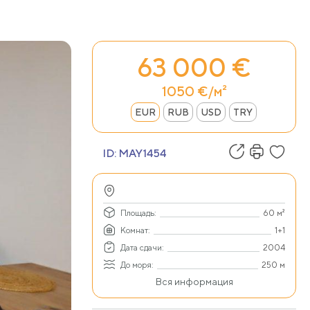
63 000 €
1050 €/м²
EUR
RUB
USD
TRY
ID:
MAY1454
Площадь:
60 м²
Комнат:
1+1
Дата сдачи:
2004
До моря:
250 м
Вся информация