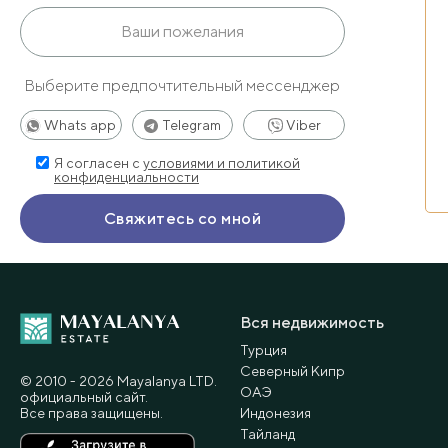
Выберите предпочтительный мессенджер
Whats app
Telegram
Viber
Я согласен с
условиями и политикой
конфиденциальности
Вся недвижимость
Турция
Северный Кипр
© 2010 - 2026 Мayalanya LTD.
ОАЭ
официальный сайт.
Все права защищены.
Индонезия
Тайланд