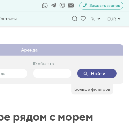
Заказать звонок
Контакты
Ru
EUR
Аренда
ID объекта
ID объекта
Найти
Найти
Больше фильтров
ре рядом с морем