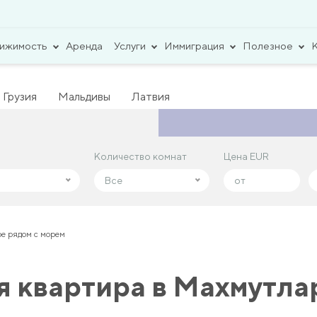
вижимость
Аренда
Услуги
Иммиграция
Полезное
Грузия
Мальдивы
Латвия
Количество комнат
Количество комнат
Цена EUR
Цена EUR
Все
Все
е рядом с морем
я квартира в Махмутла