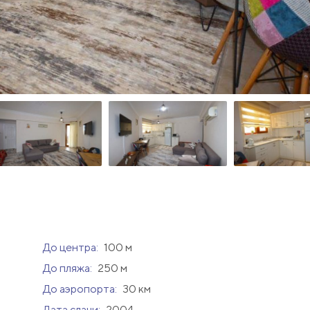
До центра:
100 м
До пляжа:
250 м
До аэропорта:
30 км
Дата сдачи:
2004