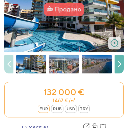
Продано
132 000 €
1467 €/м²
EUR
RUB
USD
TRY
ID:
MAY1530