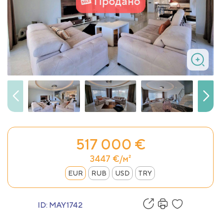
Продано
517 000 €
3447 €/м²
EUR
RUB
USD
TRY
ID:
MAY1742