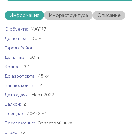
Информация
Инфраструктура
Описание
ID объекта:
MAY177
До центра:
100 м
Город / Район:
До пляжа:
150 м
Комнат:
3+1
До аэропорта:
45 км
Ванных комнат:
2
Дата сдачи:
Март 2022
Балкон:
2
Площадь:
70-142 м²
Предложение:
От застройщика
Этаж:
1/5