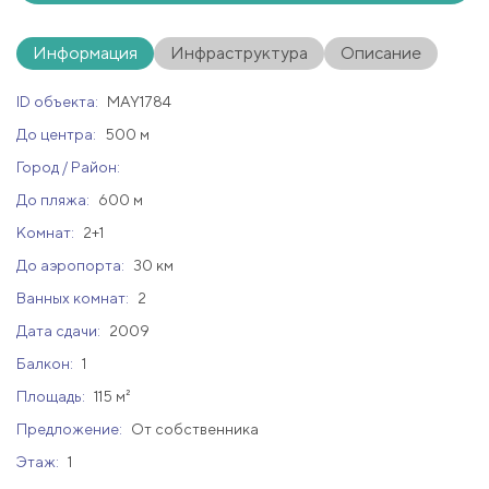
Информация
Инфраструктура
Описание
ID объекта:
MAY1784
До центра:
500 м
Город / Район:
До пляжа:
600 м
Комнат:
2+1
До аэропорта:
30 км
Ванных комнат:
2
Дата сдачи:
2009
Балкон:
1
Площадь:
115 м²
Предложение:
От собственника
Этаж:
1