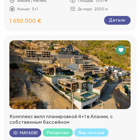
Алания / Кестель
Площадь:
1100 м²
Комнат:
5+1
До моря:
2200 м
1 650 000 €
Детали
Комплекс вилл планировкой 4+1 в Алании, с
собственным бассейном
Рассрочка
Вид на море
ID
:
MAY6081