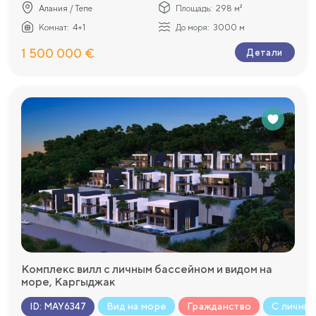
Алания / Тепе
Площадь:
298 м²
Комнат:
4+1
До моря:
3000 м
1 500 000 €
Детали
Комплекс вилл с личным бассейном и видом на
море, Каргыджак
Вид на море
Гражданство
С личны
ID
:
MAY6347