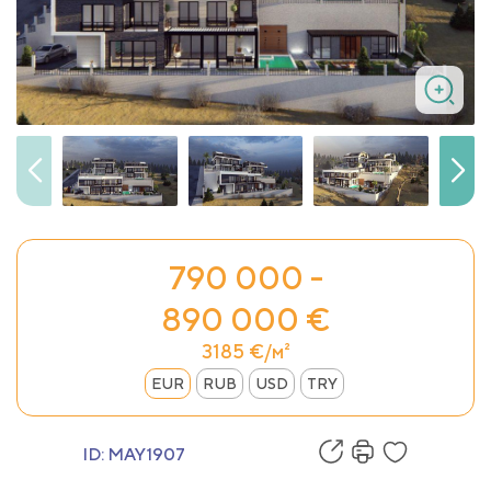
790 000 -
890 000 €
3185 €/м²
EUR
RUB
USD
TRY
ID:
MAY1907