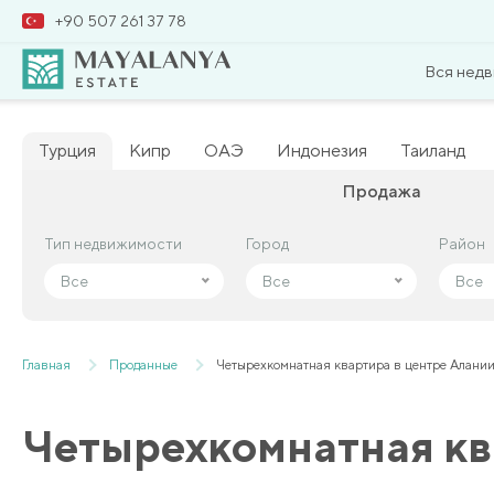
+90 507 261 37 78
Вся нед
Турция
Кипр
ОАЭ
Индонезия
Таиланд
Продажа
Тип недвижимости
Тип недвижимости
Город
Город
Район
Район
Все
Все
Все
Все
Все
Все
Главная
Проданные
Четырехкомнатная квартира в центре Алании
Четырехкомнатная кв