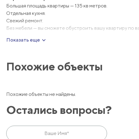
Большая площадь квартиры — 135 кв метров.
Отдельная кухня.
Свежий ремонт.
Без мебели — вы сможете обустроить вашу квартиру по ва
Показать еще
Идеальное предложение для тех, кто хочет жить в цен
Похожие объекты
Похожие объекты не найдены.
Остались вопросы?