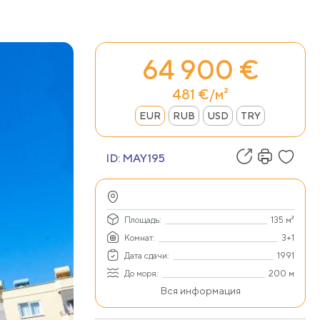
64 900 €
481 €/м²
EUR
RUB
USD
TRY
ID:
MAY195
Площадь:
135 м²
Комнат:
3+1
Дата сдачи:
1991
До моря:
200 м
Вся информация