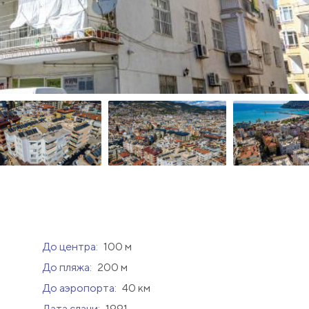
До центра:
100 м
До пляжа:
200 м
До аэропорта:
40 км
Дата сдачи:
1991