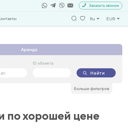
Заказать звонок
Контакты
Ru
EUR
Аренда
ID объекта
ID объекта
Найти
Найти
Больше фильтров
и по хорошей цене