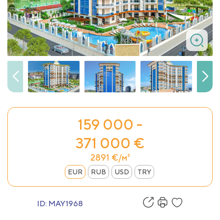
159 000 -
371 000 €
2891 €/м²
EUR
RUB
USD
TRY
ID:
MAY1968