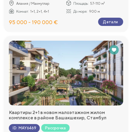
Алания / Махмутлар
Площадь:
57-110 м²
Комнат:
1+1, 2+1, 4+1
До моря:
900 м
95 000 - 190 000 €
Детали
Квартиры 2+1 в новом малоэтажном жилом
комплексе в районе Башакшехир, Стамбул
Рассрочка
ID
:
MAY6469