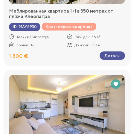
Меблированная квартира 1+1 в 350 метрах от
пляжа Клеопатра
Краткосрочная аренда
ID
:
MAY6930
Алания / Клеопатра
Площадь:
56 м²
Комнат:
1+1
До моря:
350 м
1 800 €
Детали