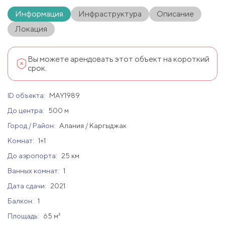
Информация
Инфраструктура
Описание
Локация
Вы можете арендовать этот объект на короткий
срок.
ID объекта:
MAY1989
До центра:
500 м
Город / Район:
Алания / Каргыджак
Комнат:
1+1
До аэропорта:
25 км
Ванных комнат:
1
Дата сдачи:
2021
Балкон:
1
Площадь:
65 м²