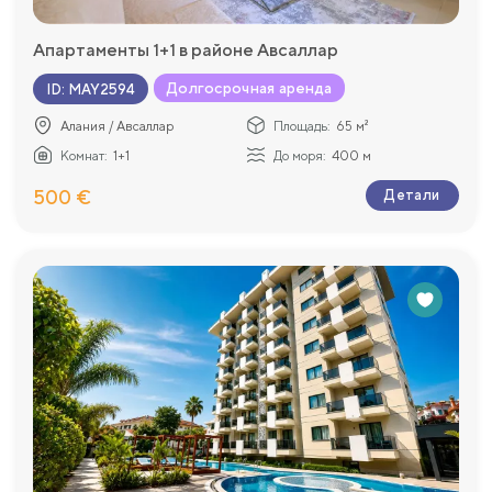
Апартаменты 1+1 в районе Авсаллар
Долгосрочная аренда
ID
:
MAY2594
Алания / Авсаллар
Площадь:
65 м²
Комнат:
1+1
До моря:
400 м
500 €
Детали