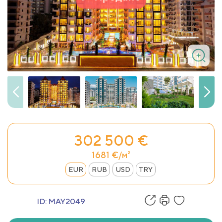
302 500 €
1681 €/м²
EUR
RUB
USD
TRY
ID:
MAY2049