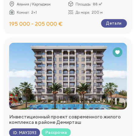
Алания / Каргыджак
Площадь:
88 м²
Комнат:
2+1
До моря:
200 м
195 000 - 205 000 €
Детали
Инвестиционный проект современного жилого
комплекса в районе Демирташ
Рассрочка
ID
:
MAY3393