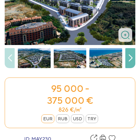
95 000 -
375 000 €
826 €/м²
EUR
RUB
USD
TRY
ID:
MAY230