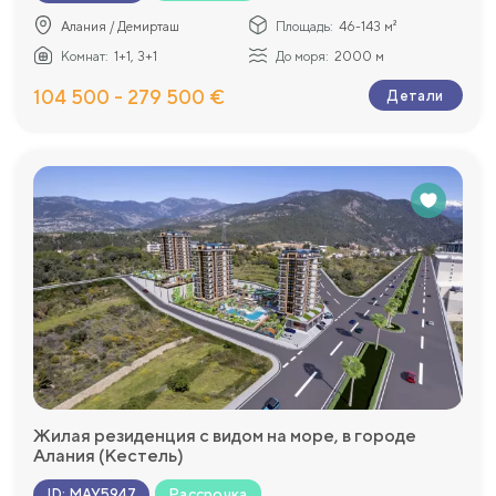
Алания / Демирташ
Площадь:
46-143 м²
Комнат:
1+1, 3+1
До моря:
2000 м
104 500 - 279 500 €
Детали
Жилая резиденция с видом на море, в городе
Алания (Кестель)
Рассрочка
ID
:
MAY5947