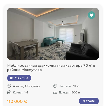
Меблированная двухкомнатная квартира 70 м² в
районе Махмутлар
ID
:
MAY6104
Алания / Махмутлар
Площадь:
70 м²
Комнат:
1+1
До моря:
500 м
110 000 €
Детали