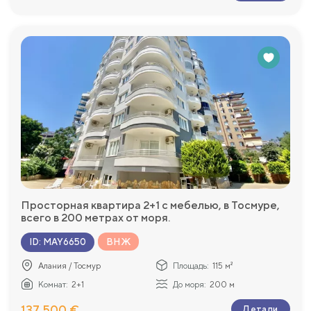
Просторная квартира 2+1 с мебелью, в Тосмуре,
всего в 200 метрах от моря.
ВНЖ
ID
:
MAY6650
Алания / Тосмур
Площадь:
115 м²
Комнат:
2+1
До моря:
200 м
137 500 €
Детали