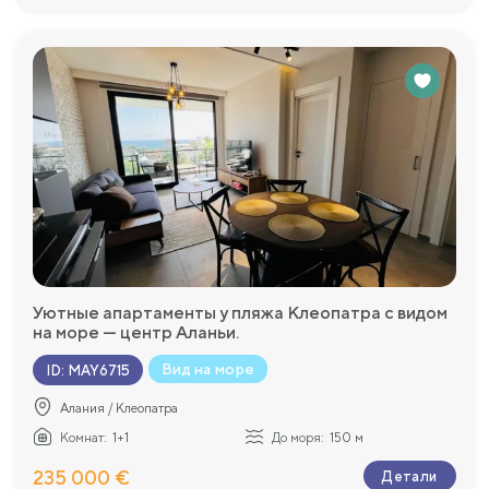
Уютные апартаменты у пляжа Клеопатра с видом
на море — центр Аланьи.
Вид на море
ID
:
MAY6715
Алания / Клеопатра
Комнат:
1+1
До моря:
150 м
235 000 €
Детали