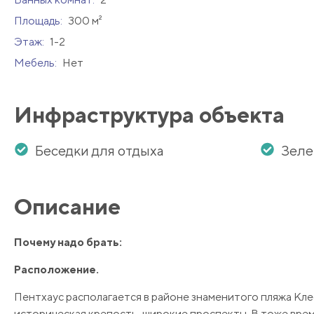
Площадь:
300 м²
Этаж:
1-2
Мебель:
Нет
Инфраструктура объекта
Беседки для отдыха
Зеле
Описание
Почему надо брать:
Расположение.
Пентхаус располагается в районе знаменитого пляжа Клео
историческая крепость, широкие проспекты. В тоже вре