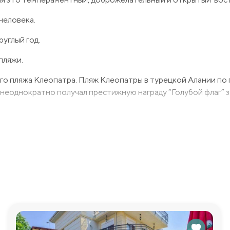
человека.
руглый год.
пляжи.
ого пляжа Клеопатра. Пляж Клеопатры в турецкой Алании по 
 неоднократно получал престижную награду “Голубой флаг” з
нный сад с беседками для отдыха и открытая парковка.
 3+1. У вас будет три спальни и гостиная, которая совмещен