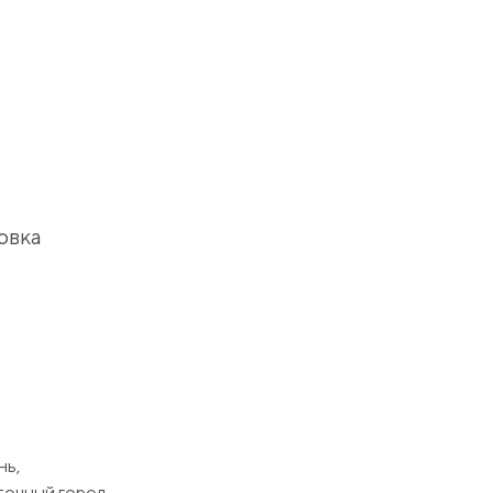
овка
нь,
точный город.