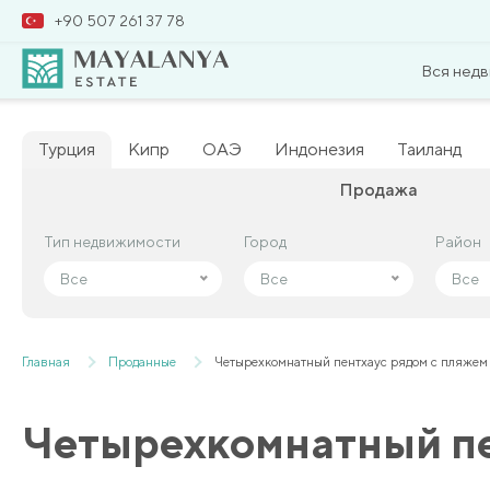
+90 507 261 37 78
Вся нед
Турция
Кипр
ОАЭ
Индонезия
Таиланд
Продажа
Тип недвижимости
Тип недвижимости
Город
Город
Район
Район
Все
Все
Все
Все
Все
Все
Главная
Проданные
Четырехкомнатный пентхаус рядом с пляжем
Четырехкомнатный пе