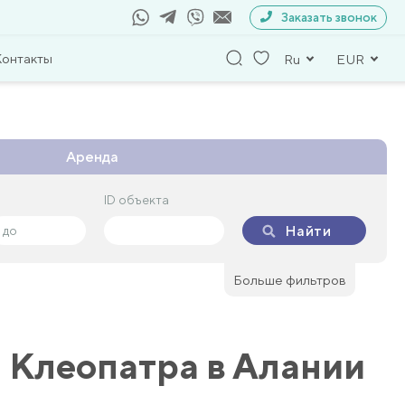
Заказать звонок
Контакты
Ru
EUR
Аренда
ID объекта
ID объекта
Найти
Найти
Больше фильтров
 Клеопатра в Алании