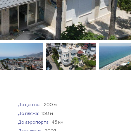
До центра:
200 м
До пляжа:
150 м
До аэропорта:
45 км
Дата сдачи:
2007