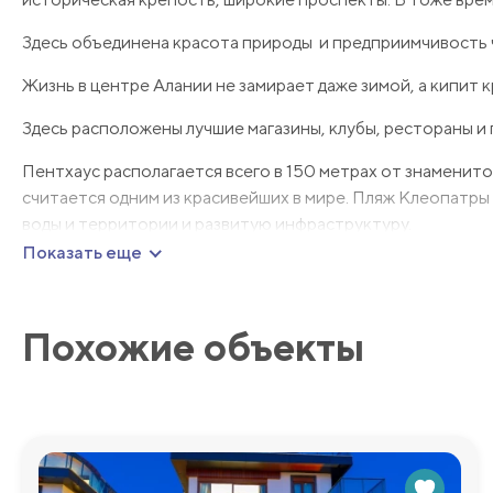
Здесь объединена красота природы и предприимчивость 
Жизнь в центре Алании не замирает даже зимой, а кипит к
Здесь расположены лучшие магазины, клубы, рестораны и 
Пентхаус располагается всего в 150 метрах от знаменит
считается одним из красивейших в мире. Пляж Клеопатры
воды и территории и развитую инфраструктуру.
Показать еще
До центра Алании – 200 метров.
Инфраструктура комплекса
Похожие объекты
К услугам проживающих представлен зеленый благоустрое
Апартаменты
Двухэтажный Пентхаус имеет площадь 300 м2, и планировку
пентхаусе 2 ванных комнаты.