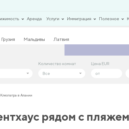
вижимость
Аренда
Услуги
Иммиграция
Полезное
Грузия
Мальдивы
Латвия
Количество комнат
Количество комнат
Цена EUR
Цена EUR
Все
Все
 Клеопатра в Алании
нтхаус рядом с пляжем