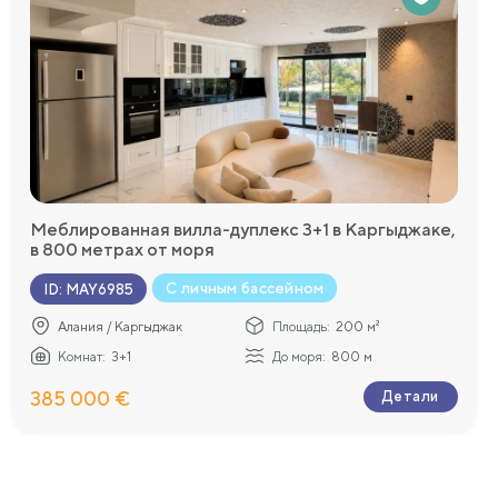
ющие мировым
наш
ественный
й
Меблированная вилла-дуплекс 3+1 в Каргыджаке,
в 800 метрах от моря
приёма пищи.
С личным бассейном
ID
:
MAY6985
Алания / Каргыджак
Площадь:
200 м²
Комнат:
3+1
До моря:
800 м
385 000 €
Детали