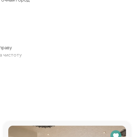
праву
а чистоту
а с кухней. В