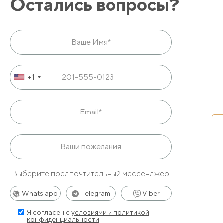
Остались вопросы?
Если у Вас есть вопросы, мы готовы ответить на них.
+1
Выберите предпочтительный мессенджер
Whats app
Telegram
Viber
Я согласен с
условиями и политикой
конфиденциальности