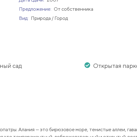
Предложение:
От собственника
Вид:
Природа / Город
ный сад
Открытая парк
патры. Алания — это бирюзовое море, тенистые аллеи, гава
мя это темпераментный, доброжелательный и открытый вос