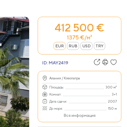
412 500 €
1375 €/м²
EUR
RUB
USD
TRY
ID:
MAY2419
Алания / Клеопатра
Площадь:
300 м²
Комнат:
3+1
Дата сдачи:
2007
До моря:
150 м
Вся информация