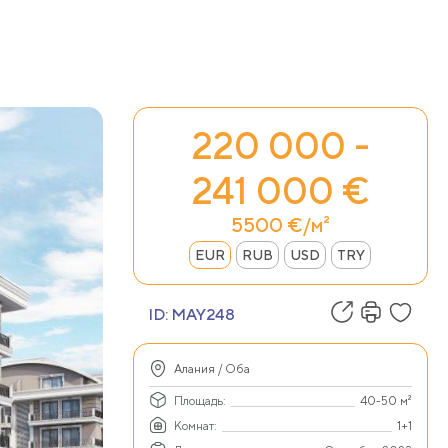
220 000 -
241 000 €
5500 €/м²
EUR
RUB
USD
TRY
ID:
MAY248
Алания / Оба
Площадь:
40-50 м²
Комнат:
1+1