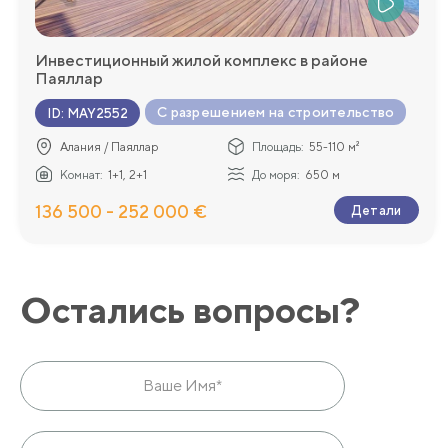
Инвестиционный жилой комплекс в районе
Паяллар
С разрешением на строительство
ID
:
MAY2552
Алания / Паяллар
Площадь:
55-110 м²
Комнат:
1+1, 2+1
До моря:
650 м
136 500 - 252 000 €
Детали
Остались вопросы?