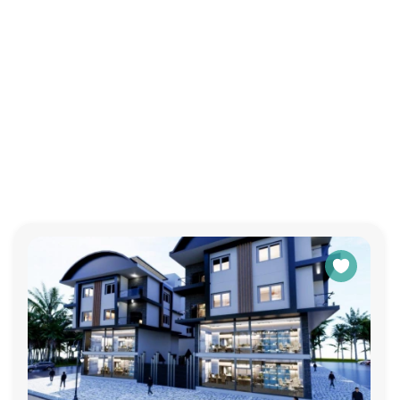
7 м2.
тним опытом работы. Вы можете быть уверены в безопаснос
 возможность беспроцентной рассрочки на весь период стро
на июнь 2023 года.
тованными ванными комнатами и кухонными гарнитурами.