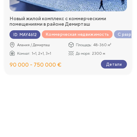
Новый жилой комплекс с коммерческими
помещениями в районе Демирташ
Коммерческая недвижимость
С разре
ID
:
MAY4612
Алания / Демирташ
Площадь:
48-360 м²
Комнат:
1+1, 2+1, 3+1
До моря:
2300 м
90 000 - 750 000 €
Детали