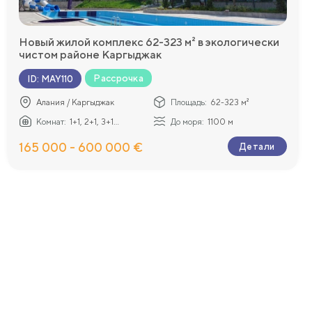
Новый жилой комплекс 62-323 м² в экологически
чистом районе Каргыджак
шением на строительство
Рассрочка
ID
:
MAY110
Алания / Каргыджак
Площадь:
62-323 м²
Комнат:
1+1, 2+1, 3+1...
До моря:
1100 м
165 000 - 600 000 €
Детали