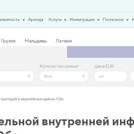
вижимость
Аренда
Услуги
Иммиграция
Полезное
Грузия
Мальдивы
Латвия
Количество комнат
Количество комнат
Цена EUR
Цена EUR
Все
Все
структурой в европейском районе Оба
ельной внутренней инф