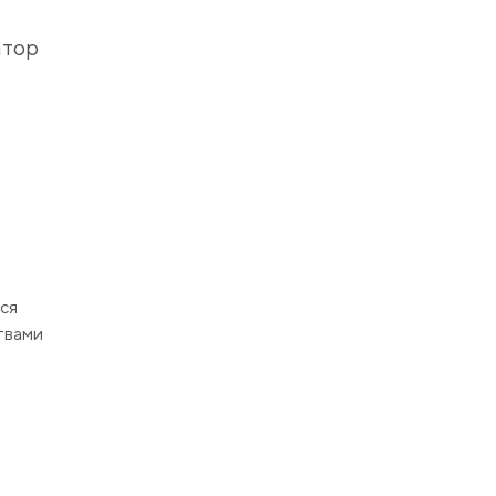
атор
ся
твами