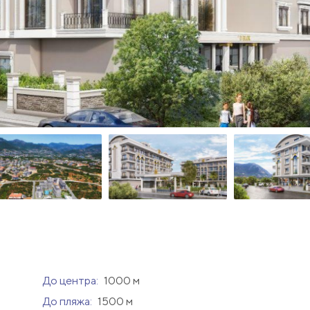
До центра:
1000 м
До пляжа:
1500 м