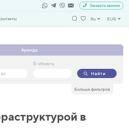
Заказать звонок
Контакты
Ru
EUR
Аренда
ID объекта
ID объекта
Найти
Найти
Больше фильтров
раструктурой в