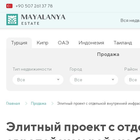
+90 507 261 37 78
Вся нед
Турция
Кипр
ОАЭ
Индонезия
Таиланд
Продажа
Тип недвижимости
Тип недвижимости
Город
Город
Район
Район
Все
Все
Все
Все
Все
Все
Главная
Продажа
Элитный проект с отдельной внутренней инфра
Элитный проект с отд