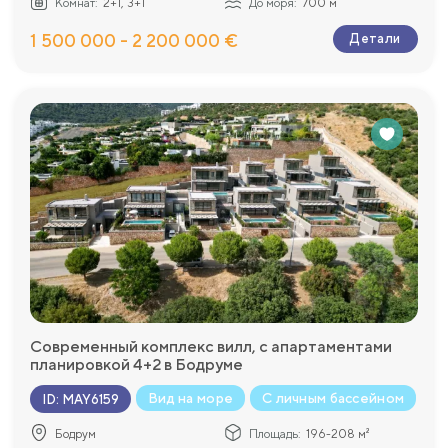
Комнат:
2+1, 3+1
До моря:
700 м
1 500 000 - 2 200 000 €
Детали
Современный комплекс вилл, с апартаментами
планировкой 4+2 в Бодруме
Вид на море
С личным бассейном
ID
:
MAY6159
Бодрум
Площадь:
196-208 м²