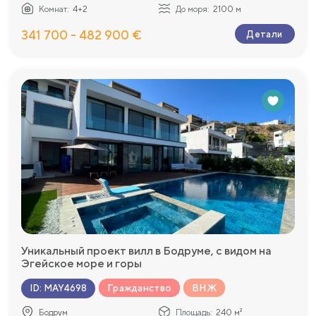
Комнат:
4+2
До моря:
2100 м
341 700 - 482 900 €
Детали
Уникальный проект вилл в Бодруме, с видом на
Эгейское море и горы
Гражданство
ВНЖ
ID
:
MAY4698
Бодрум
Площадь:
240 м²