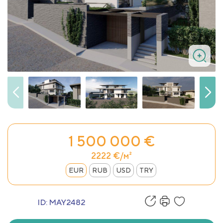
1 500 000 €
2222 €/м²
EUR
RUB
USD
TRY
ID:
MAY2482