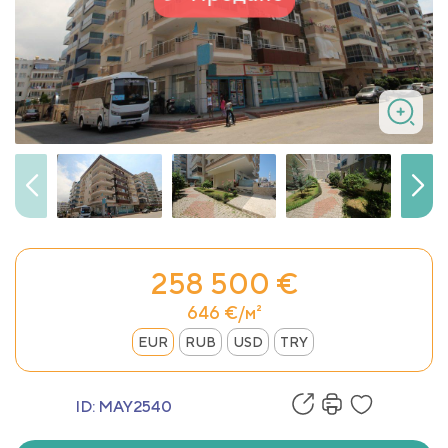
258 500 €
646 €/м²
EUR
RUB
USD
TRY
ID:
MAY2540