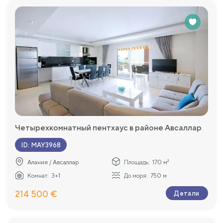
Четырехкомнатный пентхаус в районе Авсаллар
ID
:
MAY3968
Алания / Авсаллар
Площадь:
170 м²
Комнат:
3+1
До моря:
750 м
214 500 €
Детали