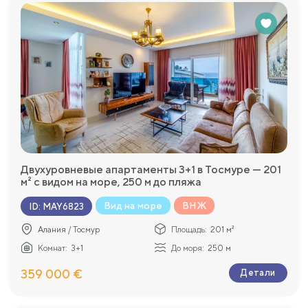
Двухуровневые апартаменты 3+1 в Тосмуре — 201
м² с видом на море, 250 м до пляжа
Вид на море
ВНЖ
ID
:
MAY6823
Алания / Тосмур
Площадь:
201 м²
Комнат:
3+1
До моря:
250 м
359 000 €
Детали