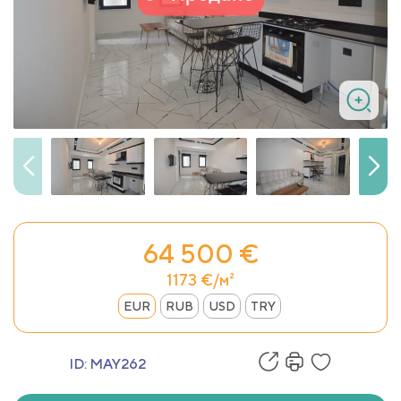
64 500 €
1173 €/м²
EUR
RUB
USD
TRY
ID:
MAY262