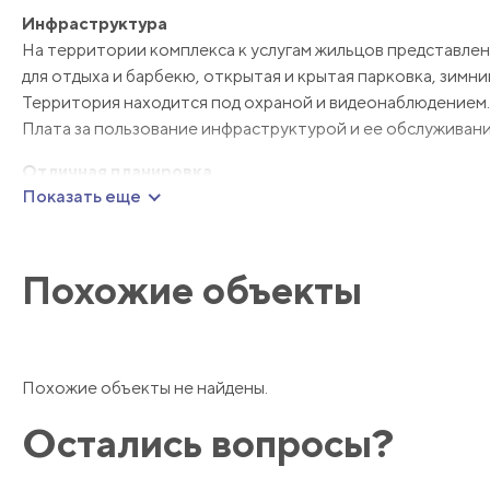
Инфраструктура
На территории комплекса к услугам жильцов представлен
для отдыха и барбекю, открытая и крытая парковка, зимний
Территория находится под охраной и видеонаблюдением.
Плата за пользование инфраструктурой и ее обслуживани
Отличная планировка
Показать еще
Пентхаус расположился на верхних двух этажах комплекса
совмещенную с кухней, 2 ванные комнаты и 2 террасы.
Особенности
Похожие объекты
Отсутствие соседей сверху, высокое расположение сводит
втором уровне пентхауса установлена полноценная ванна
ламинат.
Мебель и техника
Похожие объекты не найдены.
Апартаменты продаются готовыми к переезду , собственн
Остались вопросы?
Виды
Проводя время на террасах вы сможете любоваться видами