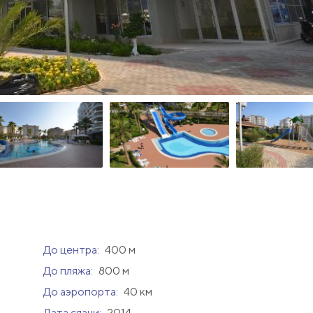
До центра:
400 м
До пляжа:
800 м
До аэропорта:
40 км
Дата сдачи:
2014