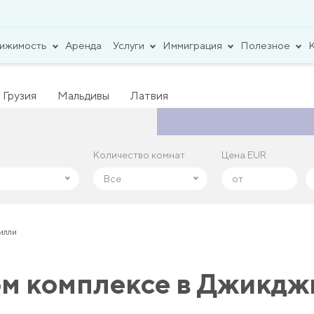
вижимость
Аренда
Услуги
Иммиграция
Полезное
Грузия
Мальдивы
Латвия
Количество комнат
Количество комнат
Цена EUR
Цена EUR
Все
Все
илли
ом комплексе в Джикд