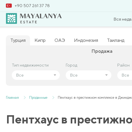
+90 507 261 37 78
Вся нед
Турция
Кипр
ОАЭ
Индонезия
Таиланд
Продажа
Тип недвижимости
Тип недвижимости
Город
Город
Район
Район
Все
Все
Все
Все
Все
Все
Главная
Проданные
Пентхаус в престижном комплексе в Джикдж
Пентхаус в престижн