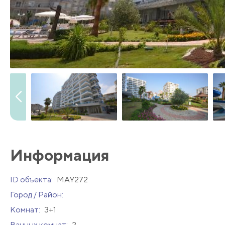
Информация
ID объекта:
MAY272
Город / Район:
Комнат:
3+1
Ванных комнат:
2