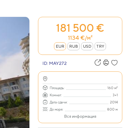
181 500 €
1134 €/м²
EUR
RUB
USD
TRY
ID:
MAY272
Площадь:
160 м²
Комнат:
3+1
Дата сдачи:
2014
До моря:
800 м
Вся информация