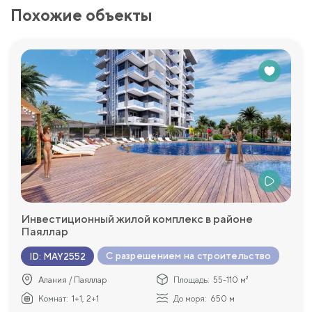
Похожие объекты
Инвестиционный жилой комплекс в районе
Паяллар
С разрешением на строительство
ID
:
MAY2552
Алания / Паяллар
Площадь:
55-110 м²
Комнат:
1+1, 2+1
До моря:
650 м