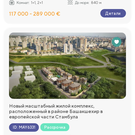
Комнат:
1+1, 2+1
До моря:
840 м
117 000 - 289 000 €
Детали
Новый масштабный жилой комплекс,
расположенный в районе Башакшехир в
европейской части Стамбула
Рассрочка
ID
:
MAY6331