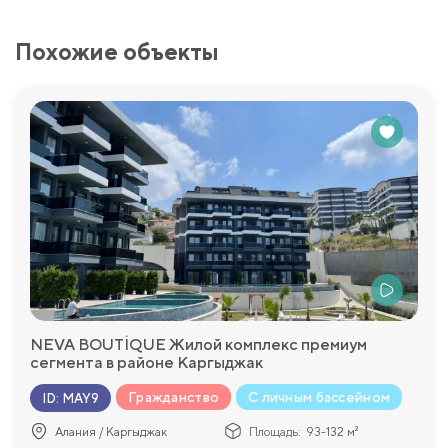
Похожие объекты
NEVA BOUTİQUE Жилой комплекс премиум
сегмента в районе Каргыджак
Гражданство
С личным бассейном
ID
:
MAY9
Алания / Каргыджак
Площадь:
93-132 м²