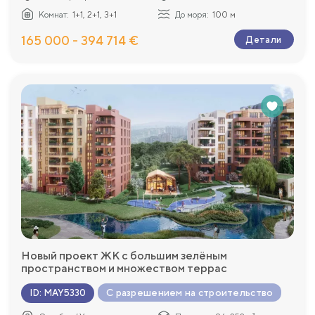
Комнат:
1+1, 2+1, 3+1
До моря:
100 м
165 000 - 394 714 €
Детали
Новый проект ЖК с большим зелёным
пространством и множеством террас
С разрешением на строительство
ID
:
MAY5330