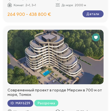
Комнат:
2+1, 3+1
До моря:
2000 м
264 900 - 438 800 €
Детали
Современный проект в городе Мерсин в 700 м от
моря, Томюк
Рассрочка
ID
:
MAY6239