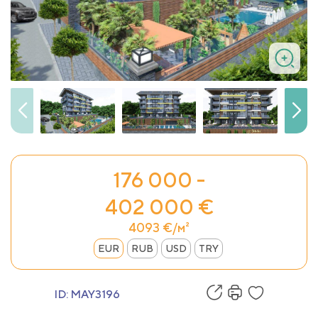
176 000 -
402 000 €
4093 €/м²
EUR
RUB
USD
TRY
ID:
MAY3196