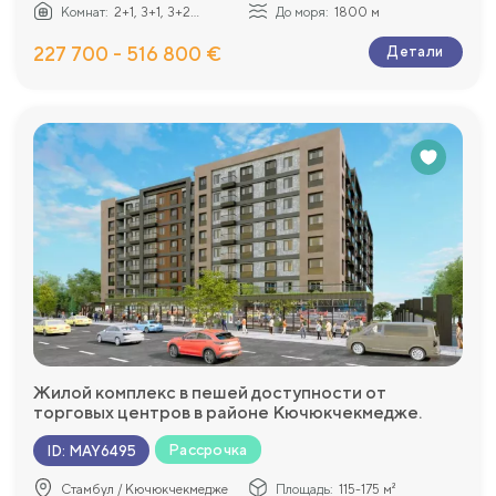
Комнат:
2+1, 3+1, 3+2...
До моря:
1800 м
227 700 - 516 800 €
Детали
Жилой комплекс в пешей доступности от
торговых центров в районе Кючюкчекмедже.
Рассрочка
ID
:
MAY6495
Стамбул / Кючюкчекмедже
Площадь:
115-175 м²