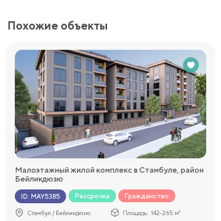
Похожие объекты
Малоэтажный жилой комплекс в Стамбуле, район
Бейликдюзю
Рассрочка
Гражданство
ID
:
MAY5385
Стамбул / Бейликдюзю
Площадь:
142-265 м²