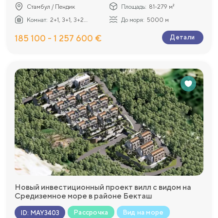
Стамбул / Пендик
Площадь:
81-279 м²
Комнат:
2+1, 3+1, 3+2...
До моря:
5000 м
185 100 - 1 257 600 €
Детали
Новый инвестиционный проект вилл с видом на
Средиземное море в районе Бекташ
Рассрочка
Вид на море
ID
:
MAY3403