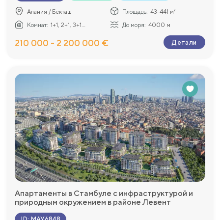
Алания / Бекташ
Площадь:
43-441 м²
Комнат:
1+1, 2+1, 3+1...
До моря:
4000 м
210 000 - 2 200 000 €
Детали
Апартаменты в Стамбуле с инфраструктурой и
природным окружением в районе Левент
ID
:
MAY6848