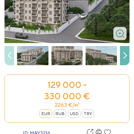
129 000 -
330 000 €
2263 €/м²
EUR
RUB
USD
TRY
ID:
MAY3216