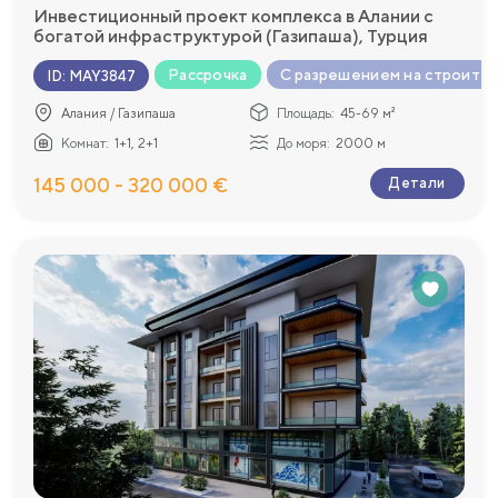
Инвестиционный проект комплекса в Алании с
богатой инфраструктурой (Газипаша), Турция
Рассрочка
С разрешением на строите
ID
:
MAY3847
Алания / Газипаша
Площадь:
45-69 м²
Комнат:
1+1, 2+1
До моря:
2000 м
145 000 - 320 000 €
Детали