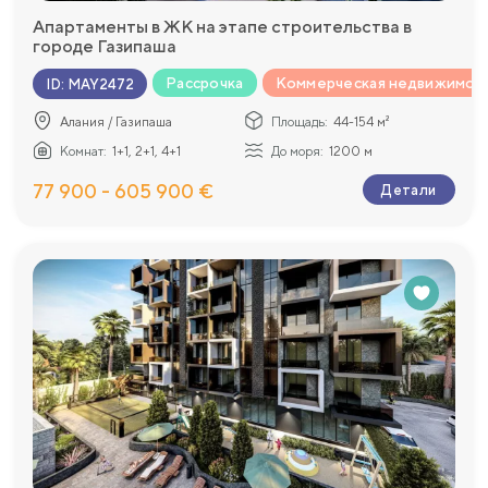
Апартаменты в ЖК на этапе строительства в
городе Газипаша
Рассрочка
Коммерческая недвижимос
ID
:
MAY2472
Алания / Газипаша
Площадь:
44-154 м²
Комнат:
1+1, 2+1, 4+1
До моря:
1200 м
77 900 - 605 900 €
Детали