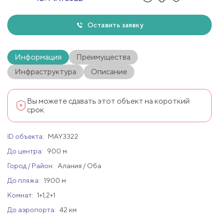
Оставить заявку
Информация
Преимущества
Инфраструктура
Описание
Вы можете сдавать этот объект на короткий
срок.
ID объекта:
MAY3322
До центра:
900 м
Город / Район:
Алания / Оба
До пляжа:
1900 м
Комнат:
1+1,2+1
До аэропорта:
42 км