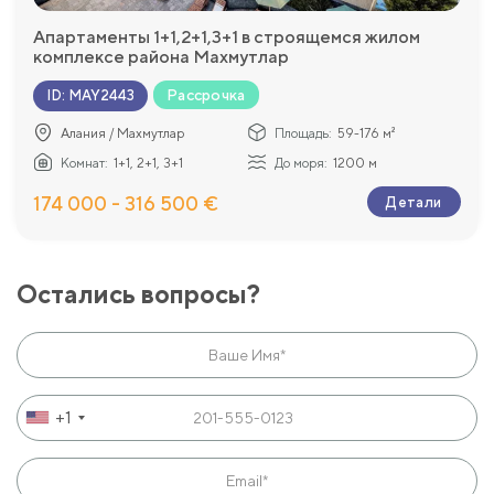
Апартаменты 1+1,2+1,3+1 в строящемся жилом
комплексе района Махмутлар
Рассрочка
ID
:
MAY2443
Алания / Махмутлар
Площадь:
59-176 м²
Комнат:
1+1, 2+1, 3+1
До моря:
1200 м
174 000 - 316 500 €
Детали
Остались вопросы?
+1