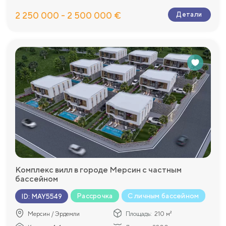
2 250 000 - 2 500 000 €
Детали
Комплекс вилл в городе Мерсин с частным
бассейном
Рассрочка
С личным бассейном
ID
:
MAY5549
Мерсин / Эрдемли
Площадь:
210 м²