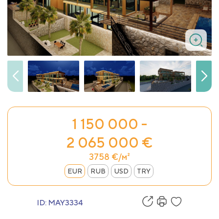
1 150 000 -
2 065 000 €
3758 €/м²
EUR
RUB
USD
TRY
ID:
MAY3334