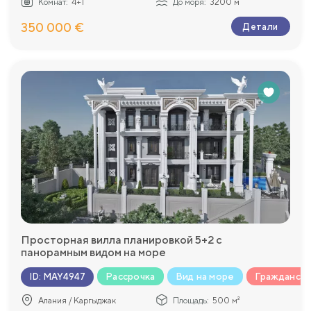
Комнат:
4+1
До моря:
3200 м
350 000 €
Детали
Просторная вилла планировкой 5+2 с
панорамным видом на море
Рассрочка
Вид на море
Гражданст
ID
:
MAY4947
Алания / Каргыджак
Площадь:
500 м²