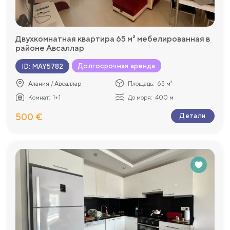
Двухкомнатная квартира 65 м² мебелированная в
районе Авсаллар
Долгосрочная аренда
ID
:
MAY5782
Алания / Авсаллар
Площадь:
65 м²
Комнат:
1+1
До моря:
400 м
500 €
Детали