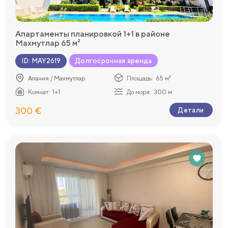
Апартаменты планировкой 1+1 в районе
Махмутлар 65 м²
Долгосрочная аренда
ID
:
MAY2619
Алания / Махмутлар
Площадь:
65 м²
Комнат:
1+1
До моря:
300 м
300 €
Детали