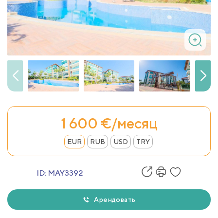
1 600 €/месяц
EUR
RUB
USD
TRY
ID:
MAY3392
Арендовать