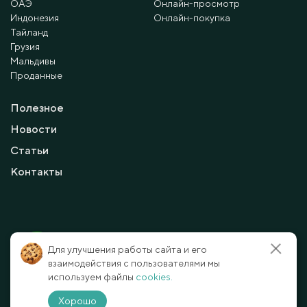
ОАЭ
Онлайн-просмотр
Индонезия
Онлайн-покупка
Тайланд
Грузия
Мальдивы
Проданные
Полезное
Новости
Статьи
Контакты
© 2010 - 2026 Мayalanya LTD.
Для улучшения работы сайта и его
официальный сайт.
Все права защищены.
взаимодействия с пользователями мы
используем файлы
cookies.
Условия и политика конфиденциальности
Отказ от ответственности
Хорошо
Способы оплаты
Карта сайта