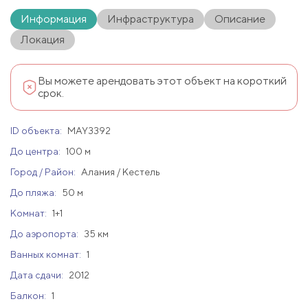
Информация
Инфраструктура
Описание
Локация
Вы можете арендовать этот объект на короткий
срок.
ID объекта:
MAY3392
До центра:
100 м
Город / Район:
Алания / Кестель
До пляжа:
50 м
Комнат:
1+1
До аэропорта:
35 км
Ванных комнат:
1
Дата сдачи:
2012
Балкон:
1