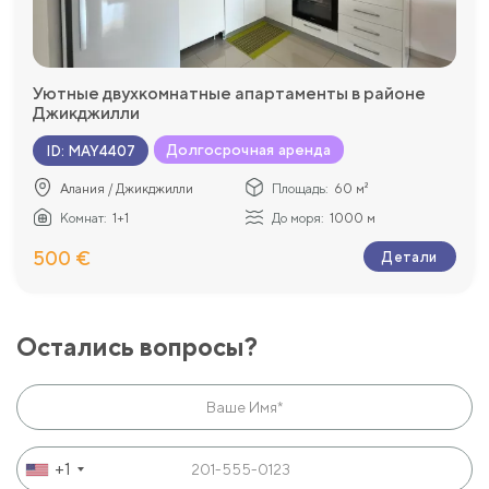
Уютные двухкомнатные апартаменты в районе
Джикджилли
Долгосрочная аренда
ID
:
MAY4407
Алания / Джикджилли
Площадь:
60 м²
Комнат:
1+1
До моря:
1000 м
500 €
Детали
Остались вопросы?
+1