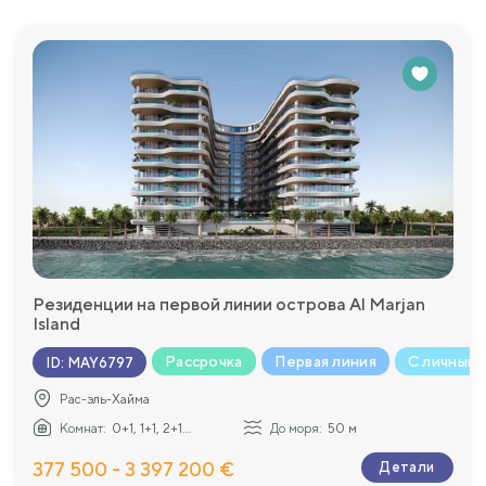
Резиденции на первой линии острова Al Marjan
Island
Рассрочка
Первая линия
С личным 
ID
:
MAY6797
Рас-эль-Хайма
Комнат:
0+1, 1+1, 2+1...
До моря:
50 м
377 500 - 3 397 200 €
Детали