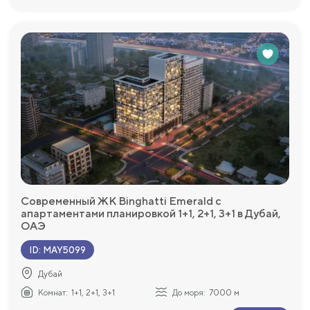
Современный ЖК Binghatti Emerald с
апартаментами планировкой 1+1, 2+1, 3+1 в Дубай,
ОАЭ
ID
:
MAY5099
Дубай
Комнат:
1+1, 2+1, 3+1
До моря:
7000 м