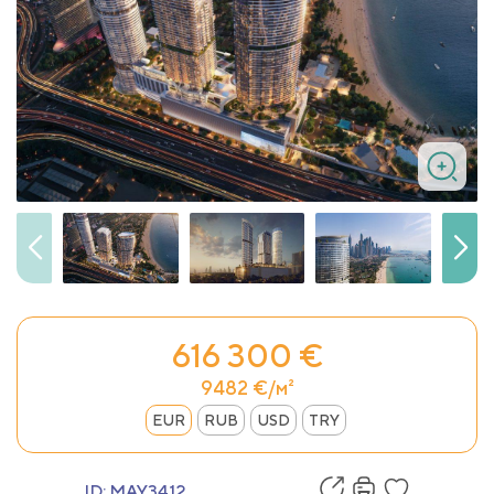
616 300 €
9482 €/м²
EUR
RUB
USD
TRY
ID:
MAY3412