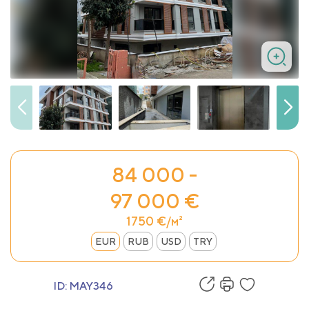
84 000 -
97 000 €
1750 €/м²
EUR
RUB
USD
TRY
ID:
MAY346