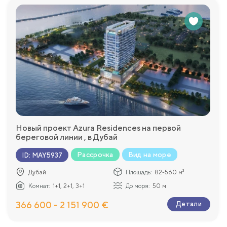
Новый проект Azura Residences на первой
береговой линии , в Дубай
Рассрочка
Вид на море
ID
:
MAY5937
Дубай
Площадь:
82-560 м²
Комнат:
1+1, 2+1, 3+1
До моря:
50 м
366 600 - 2 151 900 €
Детали