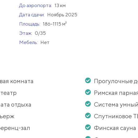
До аэропорта:
13 км
Дата сдачи:
Ноябрь 2025
Площадь:
186-1115 м²
Этаж:
0/35
Мебель:
Нет
вая комната
Прогулочные 
театр
Римская парна
ата отдыха
Система умный
сьерж
Спутниковое Т
еренц-зал
Финская сауна