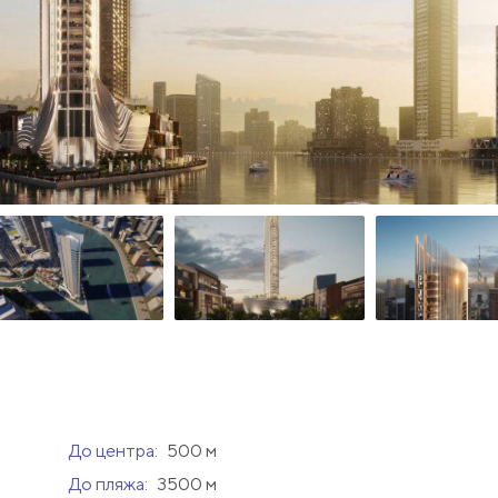
До центра:
500 м
До пляжа:
3500 м