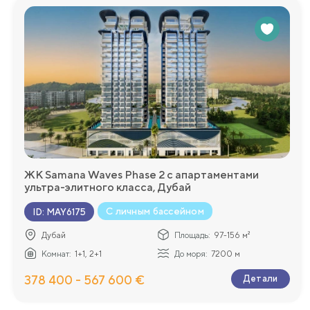
ЖК Samana Waves Phase 2 с апартаментами
ультра-элитного класса, Дубай
С личным бассейном
ID
:
MAY6175
Дубай
Площадь:
97-156 м²
Комнат:
1+1, 2+1
До моря:
7200 м
378 400 - 567 600 €
Детали