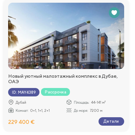
Новый уютный малоэтажный комплекс в Дубае,
ОАЭ
Рассрочка
ID
:
MAY4389
Дубай
Площадь:
44-141 м²
Комнат:
0+1, 1+1, 2+1
До моря:
7200 м
229 400 €
Детали