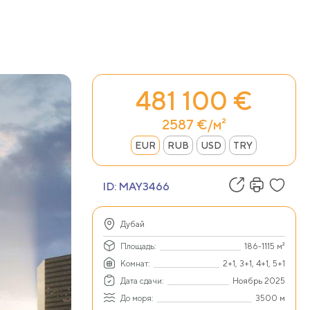
481 100 €
2587 €/м²
EUR
RUB
USD
TRY
ID:
MAY3466
Дубай
Площадь:
186-1115 м²
Комнат:
2+1, 3+1, 4+1, 5+1
Дата сдачи:
Ноябрь 2025
До моря:
3500 м