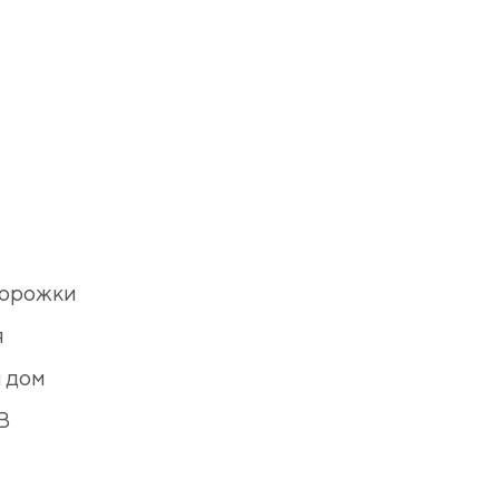
дорожки
я
 дом
В