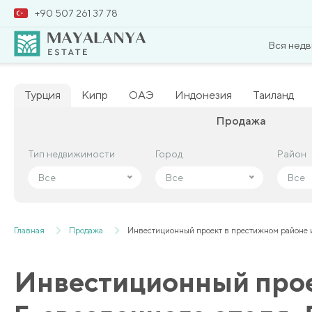
+90 507 261 37 78
Вся нед
Турция
Кипр
ОАЭ
Индонезия
Таиланд
Продажа
Тип недвижимости
Тип недвижимости
Город
Город
Район
Район
Все
Все
Все
Все
Все
Все
Главная
Продажа
Инвестиционный проект в престижном районе 
Инвестиционный прое