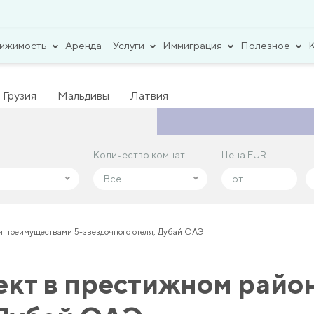
вижимость
Аренда
Услуги
Иммиграция
Полезное
Грузия
Мальдивы
Латвия
Количество комнат
Количество комнат
Цена EUR
Цена EUR
Все
Все
и преимуществами 5-звездочного отеля, Дубай ОАЭ
кт в престижном райо