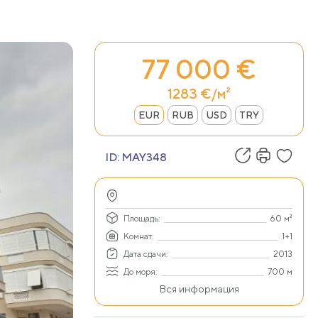
77 000 €
1283 €/м²
EUR
RUB
USD
TRY
ID:
MAY348
Площадь:
60 м²
Комнат:
1+1
Дата сдачи:
2013
До моря:
700 м
Вся информация