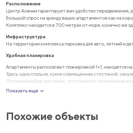
Расположение
Центр Алании гарантирует вам удобство передвижения, 
большой спрос на аренду ваших апартаментов как на корот
Комплекс находится в 700 метрах от моря, конечно же зд
Инфраструктура
На территории комплекса парковка для авто, летний и дет
Удобная планировка
Апартаменты располагают планировкой 1+1, находятся на 
Здесь одна спальня, кухня совмещенная с гостиной, санузе
Отличный выбор для семьи , постоянного проживания или
Показать еще
Мебель и техника
Апартаменты продаются готовыми в переезду и проживан
Вид
Похожие объекты
Окна и терраса выходят на тихую, неоживленную улицу