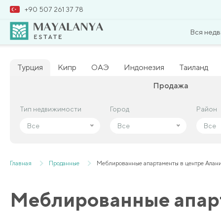
+90 507 261 37 78
Вся нед
Турция
Кипр
ОАЭ
Индонезия
Таиланд
Продажа
Тип недвижимости
Тип недвижимости
Город
Город
Район
Район
Все
Все
Все
Все
Все
Все
Главная
Проданные
Меблированные апартаменты в центре Алан
Меблированные апарт