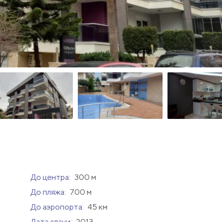
До центра:
300 м
До пляжа:
700 м
До аэропорта:
45 км
Дата сдачи:
2013