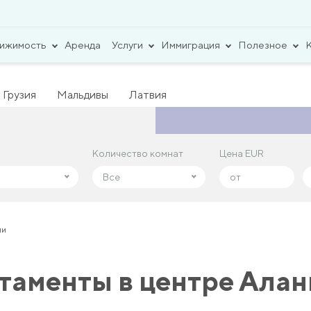
вижимость
Аренда
Услуги
Иммиграция
Полезное
Грузия
Мальдивы
Латвия
Количество комнат
Количество комнат
Цена EUR
Цена EUR
Все
Все
ии
аменты в центре Алан