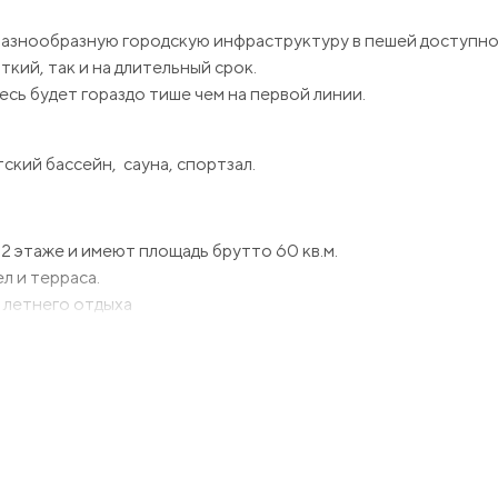
разнообразную городскую инфраструктуру в пешей доступно
кий, так и на длительный срок.
есь будет гораздо тише чем на первой линии.
ский бассейн, сауна, спортзал.
2 этаже и имеют площадь брутто 60 кв.м.
л и терраса.
 летнего отдыха
ию, с мебелью и бытовой техникой