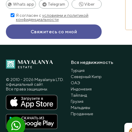
Whats app
Telegram
Viber
Я согласен с
условиями и политикой
конфиденциальности
Вся недвижимость
Турция
Северный Кипр
© 2010 - 2026 Мayalanya LTD.
ОАЭ
официальный сайт.
Все права защищены.
Индонезия
Тайланд
Грузия
Мальдивы
Проданные