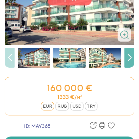
160 000 €
1333 €/м²
EUR
RUB
USD
TRY
ID:
MAY365