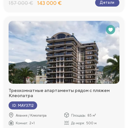
157 000 €
143 000 €
Детали
Трехкомнатные апартаменты рядом с пляжем
Клеопатра
ID
:
MAY3712
Алания / Клеопатра
Площадь:
85 м²
Комнат:
2+1
До моря:
500 м