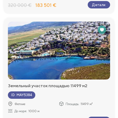
320 000 €
183 501 €
Детали
Земельный участок площадью 11499 м2
ID
:
MAY5384
Фетхие
Площадь:
11499 м²
До моря:
1000 м