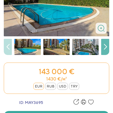
143 000 €
1430 €/м²
EUR
RUB
USD
TRY
ID:
MAY3695