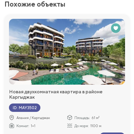
Похожие объекты
Новая двухкомнатная квартира в районе
Каргыджак
ID
:
MAY3502
Алания / Каргыджак
Площадь:
61 м²
Комнат:
1+1
До моря:
1100 м