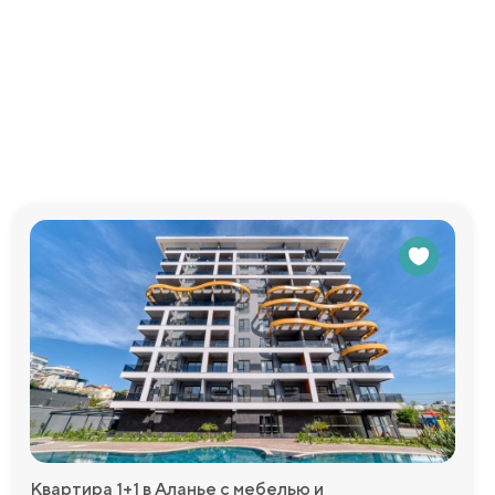
ов.
рия с
нировками
ха и барбекю
тая и
твляться
наты и
анной
Квартира 1+1 в Аланье с мебелью и