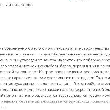
ытая парковка
т современного жилого комплекса на этапе строительства 
ечными и песчаными пляжами, оборудованными всем необхо
н в 15 минутах езды от центра, на восточном побережье м
ло отелей, нет ночных клубов и баров, первая линия в осн
ольшой супермаркет Мигрос, овощные лавки, рестораны, каф
льные парки с детскими и спортивными площадками. Также 
венная русская школа с детским садом. В этом районе стил
 Большинство комплексов находится в непосредственной бл
ный момент активно развивается и застраивается новыми ком
неделю в Кестеле организовывается рынок, куда приезжаю
тва.