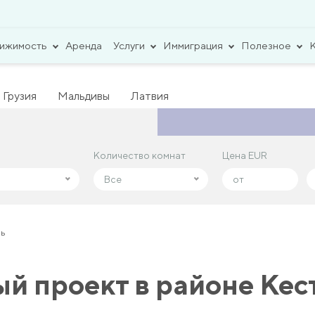
вижимость
Аренда
Услуги
Иммиграция
Полезное
Грузия
Мальдивы
Латвия
Количество комнат
Количество комнат
Цена EUR
Цена EUR
Все
Все
ль
й проект в районе Кес