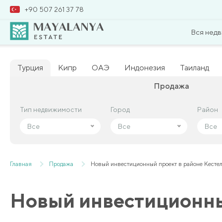
+90 507 261 37 78
Вся нед
Турция
Кипр
ОАЭ
Индонезия
Таиланд
Продажа
Тип недвижимости
Тип недвижимости
Город
Город
Район
Район
Все
Все
Все
Все
Все
Все
Главная
Продажа
Новый инвестиционный проект в районе Кесте
Новый инвестиционны