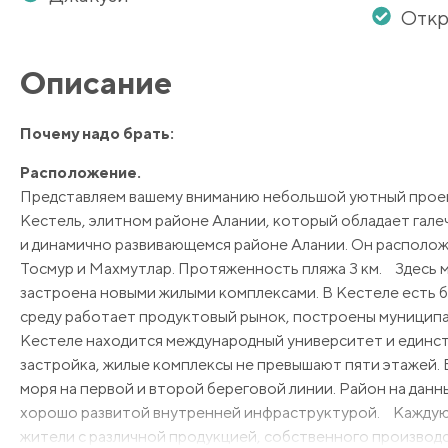
Откр
Описание
Почему надо брать:
Расположение.
Представляем вашему вниманию небольшой уютный проек
Кестель, элитном районе Алании, который обладает гал
и динамично развивающемся районе Алании. Он расположе
Тосмур и Махмутлар. Протяженность пляжа 3 км. Здесь ма
застроена новыми жилыми комплексами. В Кестеле есть б
среду работает продуктовый рынок, построены муниципа
Кестеле находится международный университет и единст
застройка, жилые комплексы не превышают пяти этажей.
моря на первой и второй береговой линии. Район на дан
хорошо развитой внутренней инфраструктурой. Каждую 
жители с различной продукцией, собственного производс