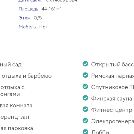
Площадь:
44-161 м²
Этаж:
0/5
Мебель:
Нет
ный сад
Открытый бас
 отдыха и барбекю
Римская парна
 отдыха с
Спутниковое Т
онгами
Финская сауна
вая комната
Фитнес-центр
еренц-зал
Электрогенер
ая парковка
Лобби