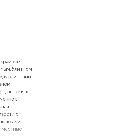
в районе
димым.Элитном
ежду районами
овном
е, аптеки, в
именно в
ьная
изости от
плексами с
т местные