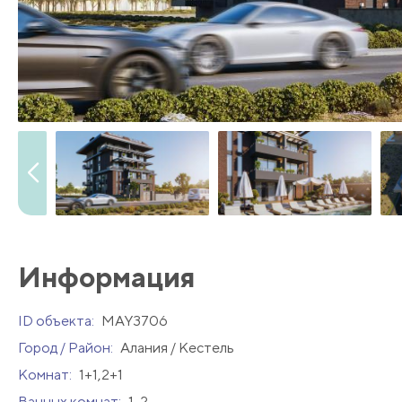
Информация
ID объекта:
MAY3706
Город / Район:
Алания / Кестель
Комнат:
1+1,2+1
Ванных комнат:
1-2