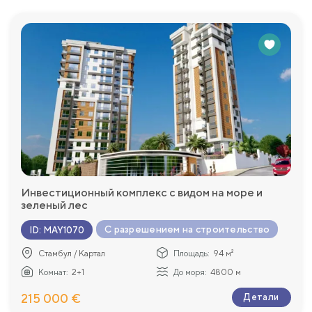
Инвестиционный комплекс с видом на море и
зеленый лес
С разрешением на строительство
ID
:
MAY1070
Стамбул / Картал
Площадь:
94 м²
Комнат:
2+1
До моря:
4800 м
215 000 €
Детали