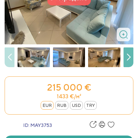
215 000 €
1433 €/м²
EUR
RUB
USD
TRY
ID:
MAY3753