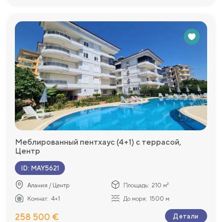
Меблированный пентхаус (4+1) с террасой,
Центр
ID
:
MAY5621
Алания / Центр
Площадь:
210 м²
Комнат:
4+1
До моря:
1500 м
258 500 €
Детали