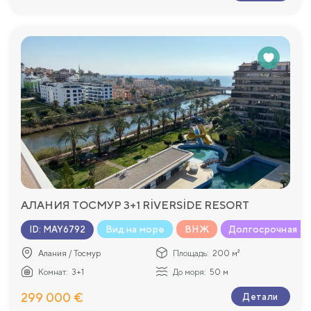
АЛАНИЯ ТОСМУР 3+1 RİVERSİDE RESORT
Вид на море
ВНЖ
Долгосрочная а
ID
:
MAY6792
Алания / Тосмур
Площадь:
200 м²
Комнат:
3+1
До моря:
50 м
299 000 €
Детали