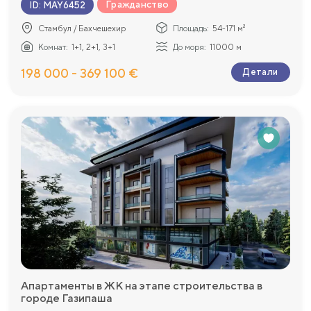
Гражданство
ID
:
MAY6452
Стамбул / Бахчешехир
Площадь:
54-171 м²
Комнат:
1+1, 2+1, 3+1
До моря:
11000 м
198 000 - 369 100 €
Детали
Апартаменты в ЖК на этапе строительства в
городе Газипаша