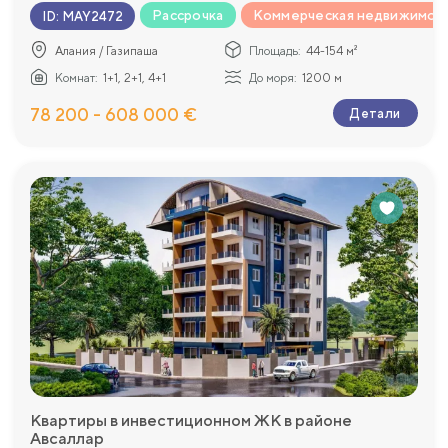
Рассрочка
Коммерческая недвижимос
ID
:
MAY2472
Алания / Газипаша
Площадь:
44-154 м²
Комнат:
1+1, 2+1, 4+1
До моря:
1200 м
78 200 - 608 000 €
Детали
Квартиры в инвестиционном ЖК в районе
Авсаллар