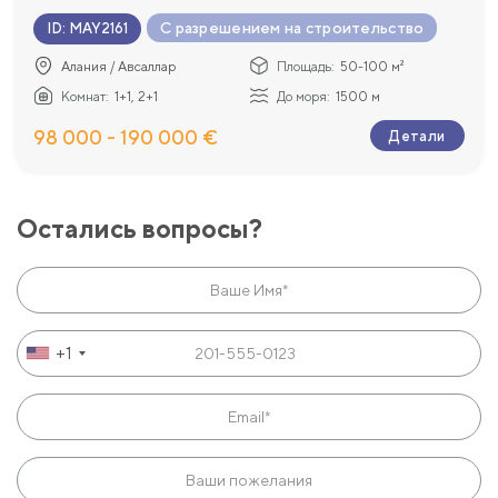
С разрешением на строительство
ID
:
MAY2161
Алания / Авсаллар
Площадь:
50-100 м²
Комнат:
1+1, 2+1
До моря:
1500 м
98 000 - 190 000 €
Детали
Остались вопросы?
+1