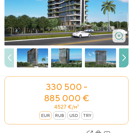
330 500 -
885 000 €
4527 €/м²
EUR
RUB
USD
TRY