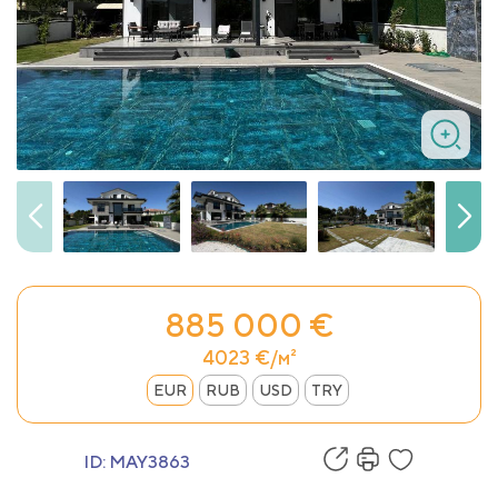
885 000 €
4023 €/м²
EUR
RUB
USD
TRY
ID:
MAY3863