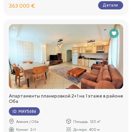
363 000 €
Детали
Апартаменты планировкой 2+1 на 1 этаже в районе
Оба
ID
:
MAY5686
Алания / Оба
Площадь:
120 м²
Комнат:
2+1
До моря:
400 м