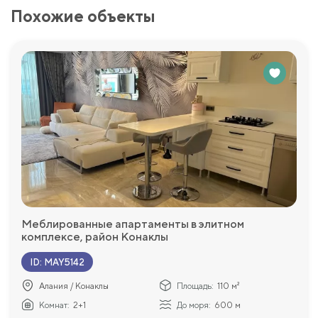
Похожие объекты
Меблированные апартаменты в элитном
комплексе, район Конаклы
ID
:
MAY5142
Алания / Конаклы
Площадь:
110 м²
Комнат:
2+1
До моря:
600 м