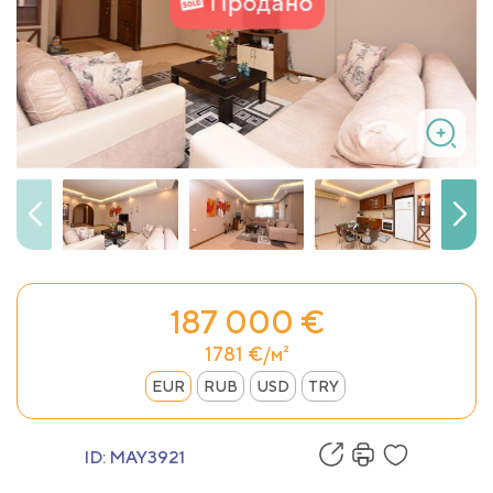
Продано
187 000 €
1781 €/м²
EUR
RUB
USD
TRY
ID:
MAY3921