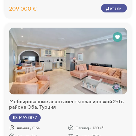
209 000 €
Детали
Меблированные апартаменты планировкой 2+1 в
районе Оба, Турция
ID
:
MAY3877
Алания / Оба
Площадь:
120 м²